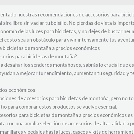
sentado nuestras recomendaciones de accesorios para bicicle
aire libre sin vaciar tu bolsillo. No pierdas de vista la import
tonomía de las luces para bicicletas, y no dejes de buscar n
l costo sea un obstáculo para vivir intensamente tus aventu
ra bicicletas de montaña a precios económicos
esorios para bicicletas de montaña?
sta desafiar los senderos montañosos, sabrás lo crucial que e
ayudan a mejorar tu rendimiento, aumentan tu seguridad y te
ecios económicos
pciones de accesorios para bicicletas de montaña, pero no to
sitio para comprar estos productos se vuelve esencial.
cesorios para bicicletas de montaña a precios económicos es
nta con una amplia selección de accesorios de alta calidad a 
, manillares y pedales hasta luces, cascos y kits de herramie