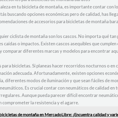
uraleza en tu bicicleta de montaña, es importante contar con
estás buscando opciones económicas pero de calidad, has llega
omendaciones de accesorios para bicicletas de montaña bar
quier ciclista de montaña son los cascos. No importa qué tan
s caídas o impactos. Existen cascos asequibles que cumplen 
 y comparar diferentes marcas y modelos para encontrar aque
 para bicicletas. Si planeas hacer recorridos nocturnos o en c
inación adecuada. Afortunadamente, existen opciones económ
, diferentes modos de iluminación y que sean fáciles de mont
neumáticos. Es crucial contar con neumáticos de calidad en t
 irregulares. Aunque pueda parecer difícil encontrar neumátic
n comprometer la resistencia y el agarre.
bicicletas de montaña en MercadoLibre: ¡Encuentra calidad y varie