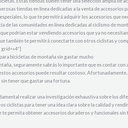
cletas. Estas tiendas suelen tener una selección amplia de 
merosas tiendas en línea dedicadas a la venta de accesorios p
speciales, lo que te permitirá adquirir los accesorios que n
a de las comunidades en línea dedicadas al ciclismo de mont
que podrían estar vendiendo accesorios que ya no necesitan.
ue también te permitirá conectarte con otros ciclistas y comp
 grid=»4″]
 para bicicletas de montaña sin gastar mucho
montaña, seguramente sabrás lo importante que es contar con 
 estos accesorios puede resultar costoso. Afortunadamente, 
 sin tener que gastar una fortuna.
damental realizar una investigación exhaustiva sobre los dife
s ciclistas para tener una idea clara sobre la calidad y ren
ue te permita obtener accesorios duraderos y funcionales si