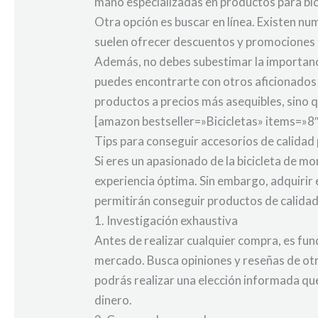
mano especializadas en productos para bici
Otra opción es buscar en línea. Existen nu
suelen ofrecer descuentos y promociones e
Además, no debes subestimar la importanci
puedes encontrarte con otros aficionados 
productos a precios más asequibles, sino q
[amazon bestseller=»Bicicletas» items=»8″
Tips para conseguir accesorios de calidad
Si eres un apasionado de la bicicleta de 
experiencia óptima. Sin embargo, adquirir
permitirán conseguir productos de calidad
1. Investigación exhaustiva
Antes de realizar cualquier compra, es fun
mercado. Busca opiniones y reseñas de otro
podrás realizar una elección informada q
dinero.