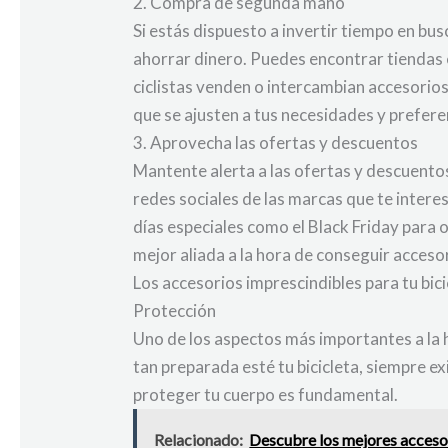
2. Compra de segunda mano
Si estás dispuesto a invertir tiempo en b
ahorrar dinero. Puedes encontrar tiendas e
ciclistas venden o intercambian accesorios
que se ajusten a tus necesidades y prefere
3. Aprovecha las ofertas y descuentos
Mantente alerta a las ofertas y descuentos 
redes sociales de las marcas que te intere
días especiales como el Black Friday para 
mejor aliada a la hora de conseguir acceso
Los accesorios imprescindibles para tu bic
Protección
Uno de los aspectos más importantes a la h
tan preparada esté tu bicicleta, siempre e
proteger tu cuerpo es fundamental.
Relacionado:
Descubre los mejores accesor