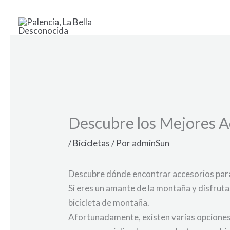
Ir
al
contenido
Descubre los Mejores Ac
/
Bicicletas
/ Por
adminSun
Descubre dónde encontrar accesorios para
Si eres un amante de la montaña y disfrut
bicicleta de montaña.
Afortunadamente, existen varias opciones 