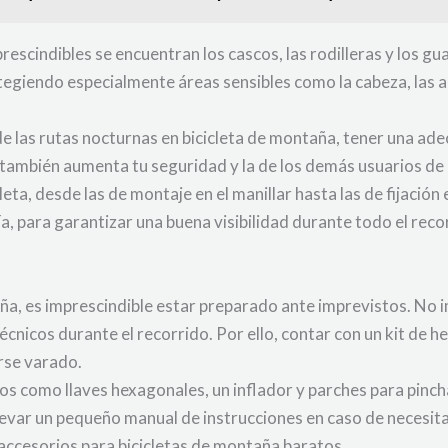
escindibles se encuentran los cascos, las rodilleras y los g
tegiendo especialmente áreas sensibles como la cabeza, las a
 de las rutas nocturnas en bicicleta de montaña, tener una ad
 también aumenta tu seguridad y la de los demás usuarios de l
leta, desde las de montaje en el manillar hasta las de fijación
 para garantizar una buena visibilidad durante todo el reco
aña, es imprescindible estar preparado ante imprevistos. No 
técnicos durante el recorrido. Por ello, contar con un kit de
arse varado.
tos como llaves hexagonales, un inflador y parches para pinc
levar un pequeño manual de instrucciones en caso de necesita
ccesorios para bicicletas de montaña baratos