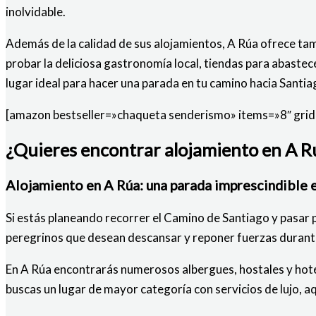
inolvidable.
Además de la calidad de sus alojamientos, A Rúa ofrece ta
probar la deliciosa gastronomía local, tiendas para abastec
lugar ideal para hacer una parada en tu camino hacia Santi
[amazon bestseller=»chaqueta senderismo» items=»8″ grid=
¿Quieres encontrar alojamiento en A Rú
Alojamiento en A Rúa: una parada imprescindible e
Si estás planeando recorrer el Camino de Santiago y pasar 
peregrinos que desean descansar y reponer fuerzas durante
En A Rúa encontrarás numerosos albergues, hostales y hotel
buscas un lugar de mayor categoría con servicios de lujo, aq