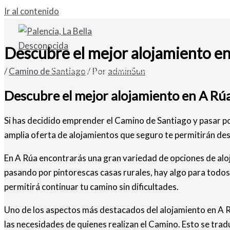
Ir al contenido
Descubre el mejor alojamiento en
VENDO SOLAR URBANO EN CARDAÑO DE A
/
Camino de Santiago
/ Por
adminSun
Descubre el mejor alojamiento en A Rú
Si has decidido emprender el Camino de Santiago y pasar po
amplia oferta de alojamientos que seguro te permitirán des
En A Rúa encontrarás una gran variedad de opciones de alo
pasando por pintorescas casas rurales, hay algo para todos
permitirá continuar tu camino sin dificultades.
Uno de los aspectos más destacados del alojamiento en A R
las necesidades de quienes realizan el Camino. Esto se tra