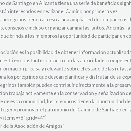
o de Santiago en Alicante tiene una serie de beneficios signi
án interesados en realizar el Camino por primera vez.
 los peregrinos tienen acceso a una amplia red de compañeros d
as, consejos e incluso organizar caminatas juntos. Además, l
 que brinda a los miembros la oportunidad de participar en c
sociación es la posibilidad de obtener información actualizad
ión está en constante contacto con las autoridades competent
formación precisa y relevante sobre el estado de las rutas, a
ara los peregrinos que desean planificar y disfrutar de su ex
peregrinos también pueden contribuir directamente a la preser
ión trabaja activamente en la conservación y señalización d
arte de esta comunidad, los miembros tienen la oportunidad d
oteger y promover el patrimonio del Camino de Santiago en la
» items=»8″ grid=»4″]
or de la Asociación de Amigos`