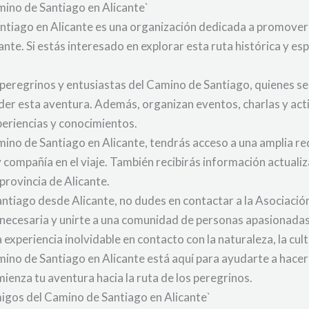
mino de Santiago en Alicante`
tiago en Alicante es una organización dedicada a promover 
te. Si estás interesado en explorar esta ruta histórica y espir
eregrinos y entusiastas del Camino de Santiago, quienes se
er esta aventura. Además, organizan eventos, charlas y act
eriencias y conocimientos.
amino de Santiago en Alicante, tendrás acceso a una amplia 
compañía en el viaje. También recibirás información actualiz
provincia de Alicante.
Santiago desde Alicante, no dudes en contactar a la Asociac
 necesaria y unirte a una comunidad de personas apasionadas 
xperiencia inolvidable en contacto con la naturaleza, la cultu
ino de Santiago en Alicante está aquí para ayudarte a hacer
enza tu aventura hacia la ruta de los peregrinos.
migos del Camino de Santiago en Alicante`