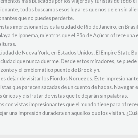
lementos más buscados por los viajeros y turistas de todo el
sionante, todos buscamos esos lugares que nos dejen sin alie
ionantes que no puedes perderte.
istas impresionantes es la ciudad de Río de Janeiro, en Bras
 playa de Ipanema, mientras que el Pão de Açúcar ofrece una e
alturas.
ciudad de Nueva York, en Estados Unidos. El Empire State Buil
 ciudad que nunca duerme. Desde estos miradores, se puede di
rizonte y el emblemático puente de Brooklyn.
edes dejar de visitar los Fiordos Noruegos. Este impresionan
stas que parecen sacadas de un cuento de hadas. Navegar en 
 únicos y disfrutar de vistas que te dejarán sin palabras.
os con vistas impresionantes que el mundo tiene para ofrece
ejar una impresión duradera en aquellos que los visitan. ¿Cuá