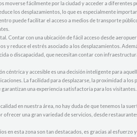
ros moverse fácilmente por la ciudad y acceder a diferentes p
 reduce los desplazamientos, lo que es especialmente import
entro puede facilitar el acceso a medios de transporte públ
ntes.
tal. Contar con una ubicación de fácil acceso desde aeropuer
ajeros y reduce el estrés asociado a los desplazamientos. Adem
ida o discapacidad, que necesitan contar con infraestructur
ión céntrica y accesible es una decisión inteligente para aqu
icaciones. La facilidad para desplazarse, la proximidad a los
arantizan una experiencia satisfactoria para los visitantes.
 calidad en nuestra área, no hay duda de que tenemos la sue
or ofrecer una gran variedad de servicios, desde restaurantes
cios en esta zona son tan destacados, es gracias al esfuerzo 