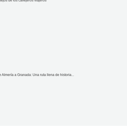
jos de los callejeros viajeros
lmería a Granada: Una ruta llena de historia...