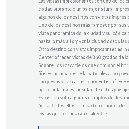
Las vistas impresionantes son uno de los e
ciudad vibrante o un paisaje natural impre
algunos de los destinos con vistas impres
Uno de los destinos más famosos por sus v
vista panorámica de la ciudad y su icónica
hasta lo más alto y ver la ciudad desde las 
Otro destino con vistas impactantes es la 
Center ofrecen vistas de 360 grados de la
Square, los rascacielos que dominan el ho
Si eres un amante de la naturaleza, no pu
turquesas y cascadas imponentes ofrece vi
apreciar la majestuosidad de estos paisajes
Estos son solo algunos ejemplos de destin
única, todos ellos comparten el poder de d
vistas que te quitarán el aliento?