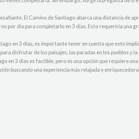
luso meses completarla. Sin embargo, surge la pregunta de si 
desafiante. El Camino de Santiago abarca una distancia de 
os por día para completarlo en 3 días. Esto requeriría una gra
ntiago en 3 días, es importante tener en cuenta que esto impli
ra disfrutar de los paisajes, las paradas en los pueblos y la 
o en 3 días es factible, pero es una opción que requiere una
estén buscando una experiencia más relajada y enriquecedora 