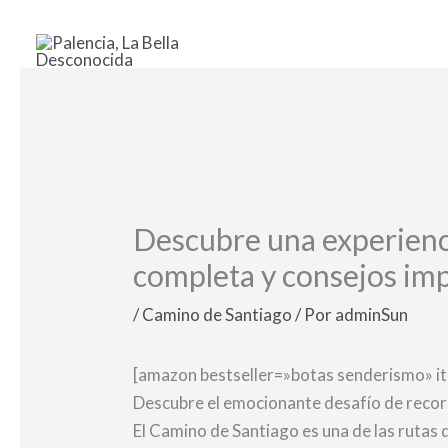
Ir
al
contenido
Descubre una experienci
completa y consejos imp
/
Camino de Santiago
/ Por
adminSun
[amazon bestseller=»botas senderismo» i
Descubre el emocionante desafío de recorr
El Camino de Santiago es una de las rutas