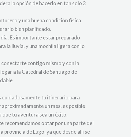
era la opción de hacerlo en tan solo 3
nturero y una buena condición física.
rario bien planificado.
a día. Es importante estar preparado
la lluvia, y una mochila ligera con lo
de conectarte contigo mismo y con la
legar a la Catedral de Santiago de
idable.
s cuidadosamente tu itinerario para
ar aproximadamente un mes, es posible
 que tu aventura sea un éxito.
, te recomendamos optar por una parte del
a provincia de Lugo, ya que desde allí se