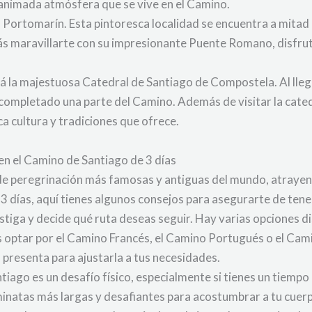
a animada atmósfera que se vive en el Camino.
s Portomarín. Esta pintoresca localidad se encuentra a mitad
s maravillarte con su impresionante Puente Romano, disfruta
á la majestuosa Catedral de Santiago de Compostela. Al lleg
completado una parte del Camino. Además de visitar la catedra
ca cultura y tradiciones que ofrece.
en el Camino de Santiago de 3 días
 de peregrinación más famosas y antiguas del mundo, atrayen
 días, aquí tienes algunos consejos para asegurarte de tener
vestiga y decide qué ruta deseas seguir. Hay varias opciones 
s optar por el Camino Francés, el Camino Portugués o el Cam
ta presenta para ajustarla a tus necesidades.
tiago es un desafío físico, especialmente si tienes un tiemp
inatas más largas y desafiantes para acostumbrar a tu cuerpo