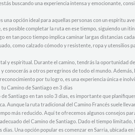
estás buscando una experiencia intensa y emocionante, consid
s una opción ideal para aquellas personas con un espíritu ave
es posible completar la ruta en ese tiempo, siguiendo un itine
go en tan poco tiempo implica caminar largas distancias cad
ado, como calzado cómodo y resistente, ropa y utensilios para 
ntal y espiritual. Durante el camino, tendrás la oportunidad 
s y conocerás a otros peregrinos de todo el mundo. Además, l
conocimiento por tu logro, es una experiencia única e inolv
r tu Camino de Santiago en 3 días
de Santiago en tan solo 3 días, es importante que planifique
ca. Aunque la ruta tradicional del Camino Francés suele llev
iempo más reducido. Aquí te ofrecemos algunos consejos para
amo adecuado del Camino de Santiago. Dado el tiempo limitado
 días. Una opción popular es comenzar en Sarria, ubicada en l