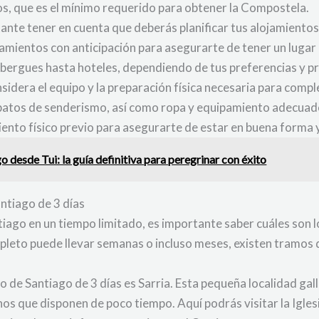
s, que es el mínimo requerido para obtener la Compostela.
ante tener en cuenta que deberás planificar tus alojamientos
ojamientos con anticipación para asegurarte de tener un lug
lbergues hasta hoteles, dependiendo de tus preferencias y p
idera el equipo y la preparación física necesaria para comple
patos de senderismo, así como ropa y equipamiento adecuado
ento físico previo para asegurarte de estar en buena forma y
o desde Tui: la guía definitiva para peregrinar con éxito
ntiago de 3 días
iago en un tiempo limitado, es importante saber cuáles son l
pleto puede llevar semanas o incluso meses, existen tramos q
o de Santiago de 3 días es Sarria. Esta pequeña localidad gal
nos que disponen de poco tiempo. Aquí podrás visitar la Igle