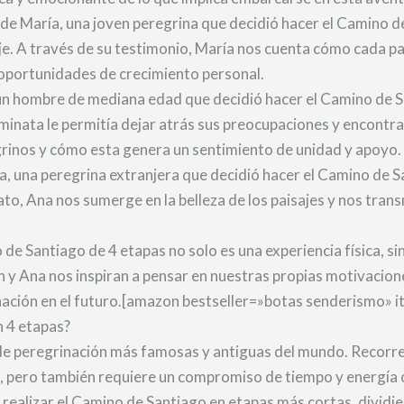
a de María, una joven peregrina que decidió hacer el Camino d
je. A través de su testimonio, María nos cuenta cómo cada pa
n oportunidades de crecimiento personal.
un hombre de mediana edad que decidió hacer el Camino de Sa
minata le permitía dejar atrás sus preocupaciones y encontrar
grinos y cómo esta genera un sentimiento de unidad y apoyo.
, una peregrina extranjera que decidió hacer el Camino de 
elato, Ana nos sumerge en la belleza de los paisajes y nos tran
de Santiago de 4 etapas no solo es una experiencia física, s
n y Ana nos inspiran a pensar en nuestras propias motivacion
inación en el futuro.[amazon bestseller=»botas senderismo» 
n 4 etapas?
 de peregrinación más famosas y antiguas del mundo. Recorre
, pero también requiere un compromiso de tiempo y energía 
realizar el Camino de Santiago en etapas más cortas, dividie