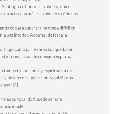
e Santiago en honor a su abuelo, quien
so la acercaba más a su abuelo y cómo las
ntiago para superar una etapa difícil en
 la paz interior. Además, destaca la
Santiago como parte de su búsqueda de
smite la sensación de conexión espiritual
ino también emocional y espiritualmente
es y deseos de superación, y quizás nos
items=»5″]
rlo en su totalidad puede ser una
considerable.
ndo la ruta en diferentes tramos. Una