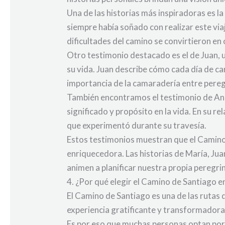
Una de las historias más inspiradoras es l
siempre había soñado con realizar este via
dificultades del camino se convirtieron e
Otro testimonio destacado es el de Juan, 
su vida. Juan describe cómo cada día de ca
importancia de la camaradería entre pere
También encontramos el testimonio de Ana
significado y propósito en la vida. En su r
que experimentó durante su travesía.
Estos testimonios muestran que el Camino 
enriquecedora. Las historias de María, Jua
animen a planificar nuestra propia peregr
4. ¿Por qué elegir el Camino de Santiago e
El Camino de Santiago es una de las rutas
experiencia gratificante y transformadora
Es por eso que muchas personas optan por 