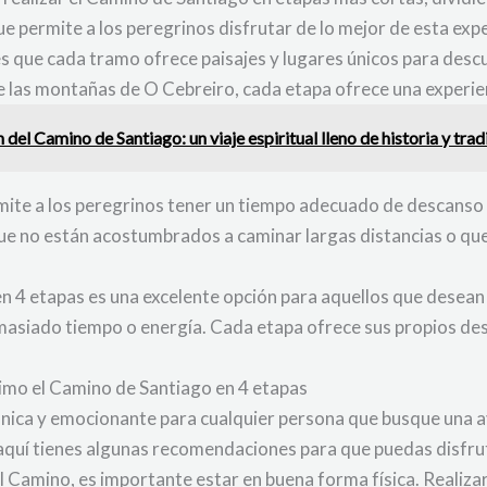
ue permite a los peregrinos disfrutar de lo mejor de esta exp
es que cada tramo ofrece paisajes y lugares únicos para descu
de las montañas de O Cebreiro, cada etapa ofrece una experi
del Camino de Santiago: un viaje espiritual lleno de historia y trad
mite a los peregrinos tener un tiempo adecuado de descanso 
e no están acostumbrados a caminar largas distancias o que
n 4 etapas es una excelente opción para aquellos que desean e
asiado tiempo o energía. Cada etapa ofrece sus propios des
imo el Camino de Santiago en 4 etapas
nica y emocionante para cualquier persona que busque una ave
aquí tienes algunas recomendaciones para que puedas disfrut
l Camino, es importante estar en buena forma física. Realizar