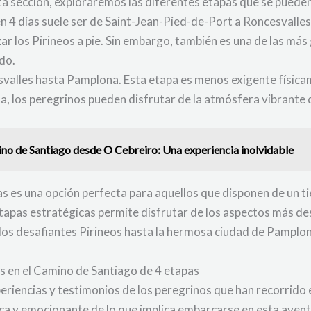
sta sección, exploraremos las diferentes etapas que se puede
 4 días suele ser de Saint-Jean-Pied-de-Port a Roncesvalles
ar los Pirineos a pie. Sin embargo, también es una de las más
do.
valles hasta Pamplona. Esta etapa es menos exigente físicam
a, los peregrinos pueden disfrutar de la atmósfera vibrante
no de Santiago desde O Cebreiro: Una experiencia inolvidable
s es una opción perfecta para aquellos que disponen de un ti
 etapas estratégicas permite disfrutar de los aspectos más d
e los desafiantes Pirineos hasta la hermosa ciudad de Pamplo
os en el Camino de Santiago de 4 etapas
eriencias y testimonios de los peregrinos que han recorrido
ca y emocionante de lo que implica embarcarse en esta aventur