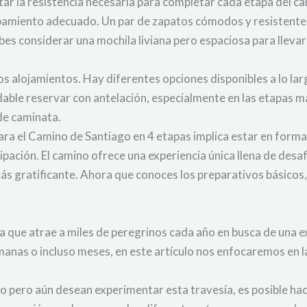
ar la resistencia necesaria para completar cada etapa del c
pamiento adecuado. Un par de zapatos cómodos y resistentes
bes considerar una mochila liviana pero espaciosa para lleva
los alojamientos. Hay diferentes opciones disponibles a lo l
dable reservar con antelación, especialmente en las etapas m
de caminata.
a el Camino de Santiago en 4 etapas implica estar en forma 
ipación. El camino ofrece una experiencia única llena de des
ás gratificante. Ahora que conoces los preparativos básicos,
s
 que atrae a miles de peregrinos cada año en busca de una expe
anas o incluso meses, en este artículo nos enfocaremos en l
o pero aún desean experimentar esta travesía, es posible ha