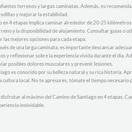
safiantes terrenos y largas caminatas. Además, es recomendab
odillas y mejorar la estabilidad.
no en 4 etapas implica caminar alrededor de 20-25 kilómetros a
reno y la disponibilidad de alojamiento. Consultar guías o ut
r las mejores opciones para cada etapa.
spués de una larga caminata, es importante descansar adec
los y reflexionar sobre la experiencia vivida durante el día.
iviar posibles dolores musculares y prevenir lesiones.
iago es conocido por su belleza natural y su rica historia. Ap
la cultura local. No te apresures, tómate el tiempo necesario p
 disfrutar al máximo del Camino de Santiago en 4 etapas. 
eriencia inolvidable.