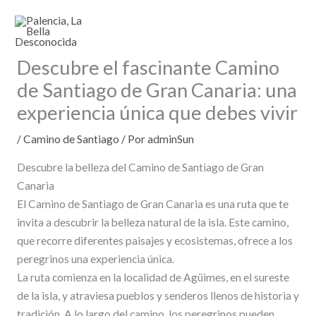
Ir
al
contenido
Descubre el fascinante Camino
de Santiago de Gran Canaria: una
experiencia única que debes vivir
/
Camino de Santiago
/ Por
adminSun
Descubre la belleza del Camino de Santiago de Gran
Canaria
El Camino de Santiago de Gran Canaria es una ruta que te
invita a descubrir la belleza natural de la isla. Este camino,
que recorre diferentes paisajes y ecosistemas, ofrece a los
peregrinos una experiencia única.
La ruta comienza en la localidad de Agüimes, en el sureste
de la isla, y atraviesa pueblos y senderos llenos de historia y
tradición. A lo largo del camino, los peregrinos pueden