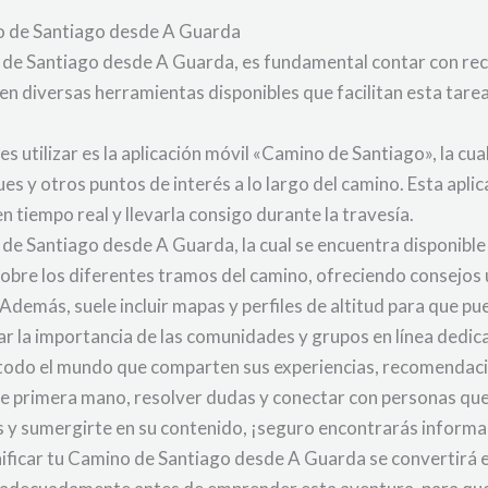
ino de Santiago desde A Guarda
e Santiago desde A Guarda, es fundamental contar con recurs
n diversas herramientas disponibles que facilitan esta tare
 utilizar es la aplicación móvil «Camino de Santiago», la cu
 y otros puntos de interés a lo largo del camino. Esta aplic
 tiempo real y llevarla consigo durante la travesía.
o de Santiago desde A Guarda, la cual se encuentra disponibl
sobre los diferentes tramos del camino, ofreciendo consejos
 Además, suele incluir mapas y perfiles de altitud para que pu
 la importancia de las comunidades y grupos en línea dedic
 todo el mundo que comparten sus experiencias, recomendacion
de primera mano, resolver dudas y conectar con personas qu
 y sumergirte en su contenido, ¡seguro encontrarás informac
anificar tu Camino de Santiago desde A Guarda se convertirá 