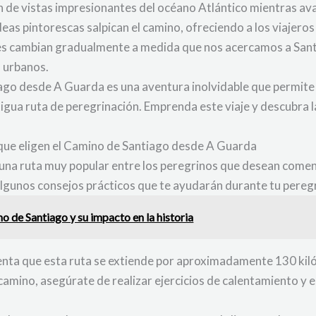
 de vistas impresionantes del océano Atlántico mientras avan
as pintorescas salpican el camino, ofreciendo a los viajeros
sajes cambian gradualmente a medida que nos acercamos a Sa
s urbanos.
ago desde A Guarda es una aventura inolvidable que permite a
antigua ruta de peregrinación. Emprenda este viaje y descubra 
 que eligen el Camino de Santiago desde A Guarda
na ruta muy popular entre los peregrinos que desean comenzar
algunos consejos prácticos que te ayudarán durante tu pereg
o de Santiago y su impacto en la historia
uenta que esta ruta se extiende por aproximadamente 130 kil
 camino, asegúrate de realizar ejercicios de calentamiento y e