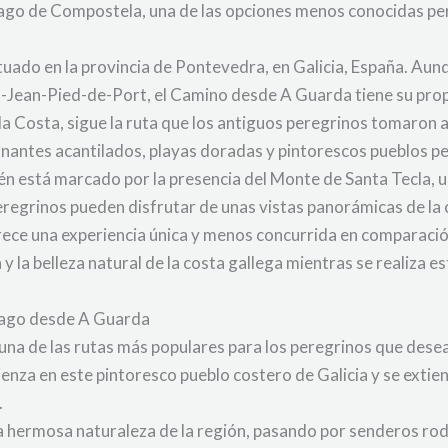
ntiago de Compostela, una de las opciones menos conocidas p
uado en la provincia de Pontevedra, en Galicia, España. Aun
t-Jean-Pied-de-Port, el Camino desde A Guarda tiene su propi
 Costa, sigue la ruta que los antiguos peregrinos tomaron a lo
ionantes acantilados, playas doradas y pintorescos pueblos p
én está marcado por la presencia del Monte de Santa Tecla,
eregrinos pueden disfrutar de unas vistas panorámicas de la c
ece una experiencia única y menos concurrida en comparación
y la belleza natural de la costa gallega mientras se realiza 
tiago desde A Guarda
na de las rutas más populares para los peregrinos que desean
ienza en este pintoresco pueblo costero de Galicia y se ext
.
la hermosa naturaleza de la región, pasando por senderos r