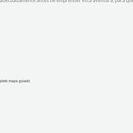
 adecuadamente antes de emprender esta aventura, para que
mpleto mapa guiado