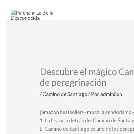
Ir
al
contenido
Descubre el mágico Cam
de peregrinación
/
Camino de Santiago
/ Por
adminSun
[amazon bestseller=»mochila senderismo»
1. La historia detrás del Camino de Santi
El Camino de Santiago es uno de los peregr