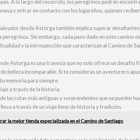
sques. A lo largo del recorrido, los peregrinos podrán encont
eonesa y entrar en contacto con los lugareños, quienes recibe
 Salvador desde Astorga también implica superar desafiante
 los peregrinos. Sin embargo, cada paso dado en este camino
ritualidad y la introspección que caracterizan al Camino de S
sde Astorga es una travesía que no solo ofrece un desafío fís
al de belleza incomparable. Si te consideras un aventurero ap
 tu memoria para siempre.
aje a través de la historia
de las rutas más antiguas y sorprendentes que se pueden hac
eva a través de un viaje lleno de historia y tradición.
trar la mejor tienda especializada en el Camino de Santiago