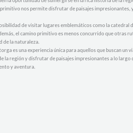
en la oportunidad de sumergirse en la rica historia de la regi
 primitivo nos permite disfrutar de paisajes impresionante
sibilidad de visitar lugares emblemáticos como la catedral 
demás, el camino primitivo es menos concurrido que otras rut
d de la naturaleza.
rga es una experiencia única para aquellos que buscan un viaje
 de la región y disfrutar de paisajes impresionantes a lo larg
ento y aventura.