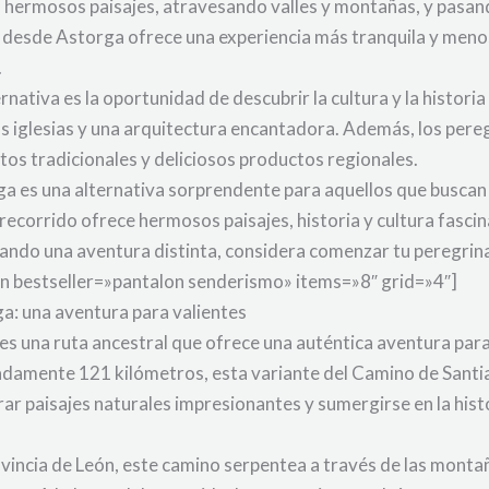
en hermosos paisajes, atravesando valles y montañas, y pasan
és desde Astorga ofrece una experiencia más tranquila y men
.
ernativa es la oportunidad de descubrir la cultura y la histor
 iglesias y una arquitectura encantadora. Además, los peregr
tos tradicionales y deliciosos productos regionales.
ga es una alternativa sorprendente para aquellos que buscan
ecorrido ofrece hermosos paisajes, historia y cultura fascinan
uscando una aventura distinta, considera comenzar tu peregri
on bestseller=»pantalon senderismo» items=»8″ grid=»4″]
a: una aventura para valientes
s una ruta ancestral que ofrece una auténtica aventura para
adamente 121 kilómetros, esta variante del Camino de Sant
ar paisajes naturales impresionantes y sumergirse en la histo
rovincia de León, este camino serpentea a través de las monta