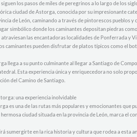
 siguen los pasos de miles de peregrinos a lo largo de los sigl
histórica ciudad de Astorga, conocida por su impresionante cat
vincia de León, caminando a través de pintorescos pueblos y
lugar simbólico donde los caminantes depositan piedras como
 atraviesan las encantadoras localidades de Ponferrada y Vil
los caminantes pueden disfrutar de platos típicos como el boti
rga llega a su punto culminante al llegar a Santiago de Comp
atedral. Esta experiencia única y enriquecedora no solo propo
dición del Camino de Santiago.
torga: una experiencia inolvidable
ga es una de las rutas más populares y emocionantes que pued
ermosa ciudad situada en la provincia de León, marca el comi
á sumergirte en la rica historia y cultura que rodea a esta 