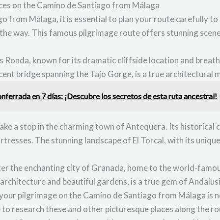
aces on the Camino de Santiago from Málaga
from Málaga, it is essential to plan your route carefully to
the way. This famous pilgrimage route offers stunning scener
 is Ronda, known for its dramatic cliffside location and brea
nt bridge spanning the Tajo Gorge, is a true architectural ma
ferrada en 7 días: ¡Descubre los secretos de esta ruta ancestral!
ake a stop in the charming town of Antequera. Its historical
tresses. The stunning landscape of El Torcal, with its unique
ter the enchanting city of Granada, home to the world-famou
c architecture and beautiful gardens, is a true gem of Andalusi
our pilgrimage on the Camino de Santiago from Málaga is not o
e to research these and other picturesque places along the r