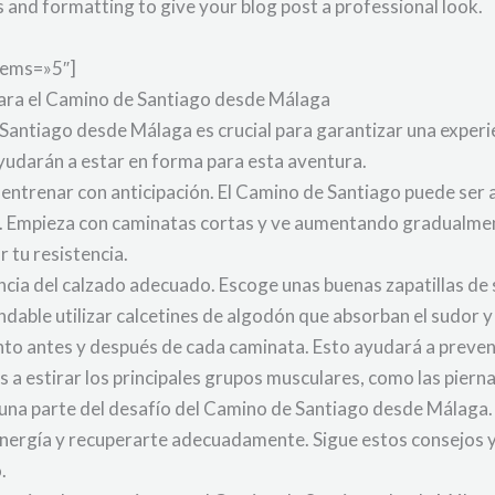
nd formatting to give your blog post a professional look.
tems=»5″]
para el Camino de Santiago desde Málaga
antiago desde Málaga es crucial para garantizar una experien
yudarán a estar en forma para esta aventura.
 entrenar con anticipación. El Camino de Santiago puede ser 
 Empieza con caminatas cortas y ve aumentando gradualmente 
 tu resistencia.
ncia del calzado adecuado. Escoge unas buenas zapatillas d
ndable utilizar calcetines de algodón que absorban el sudor y
to antes y después de cada caminata. Esto ayudará a preveni
 a estirar los principales grupos musculares, como las piernas
o una parte del desafío del Camino de Santiago desde Málaga.
energía y recuperarte adecuadamente. Sigue estos consejos y 
.