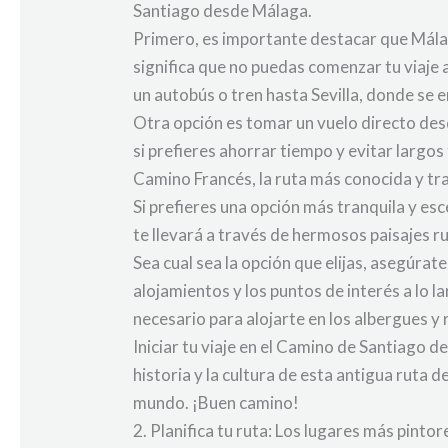
Santiago desde Málaga.
Primero, es importante destacar que Málag
significa que no puedas comenzar tu viaje 
un autobús o tren hasta Sevilla, donde se e
Otra opción es tomar un vuelo directo des
si prefieres ahorrar tiempo y evitar largo
Camino Francés, la ruta más conocida y tr
Si prefieres una opción más tranquila y es
te llevará a través de hermosos paisajes r
Sea cual sea la opción que elijas, asegúrate
alojamientos y los puntos de interés a lo 
necesario para alojarte en los albergues y r
Iniciar tu viaje en el Camino de Santiago 
historia y la cultura de esta antigua ruta
mundo. ¡Buen camino!
2. Planifica tu ruta: Los lugares más pint