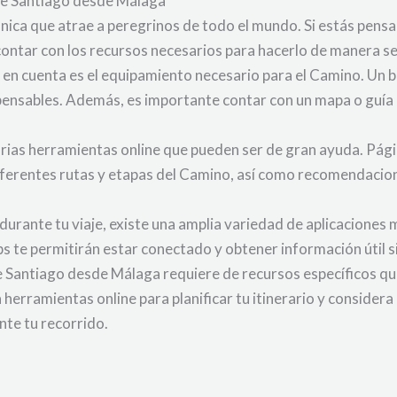
o de Santiago desde Málaga
única que atrae a peregrinos de todo el mundo. Si estás pen
contar con los recursos necesarios para hacerlo de manera 
 en cuenta es el equipamiento necesario para el Camino. Un 
ensables. Además, es importante contar con un mapa o guía 
ay varias herramientas online que pueden ser de gran ayuda. 
iferentes rutas y etapas del Camino, así como recomendacion
 durante tu viaje, existe una amplia variedad de aplicacione
s te permitirán estar conectado y obtener información útil s
de Santiago desde Málaga requiere de recursos específicos que
herramientas online para planificar tu itinerario y considera 
nte tu recorrido.