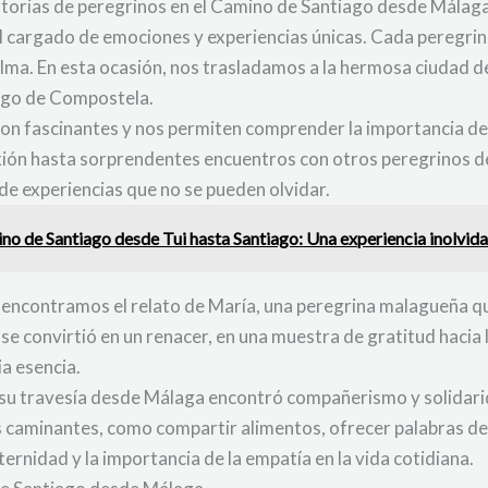
historias de peregrinos en el Camino de Santiago desde Málag
ual cargado de emociones y experiencias únicas. Cada peregri
 alma. En esta ocasión, nos trasladamos a la hermosa ciuda
iago de Compostela.
 son fascinantes y nos permiten comprender la importancia de
ón hasta sorprendentes encuentros con otros peregrinos de
e experiencias que no se pueden olvidar.
no de Santiago desde Tui hasta Santiago: Una experiencia inolvid
encontramos el relato de María, una peregrina malagueña q
e convirtió en un renacer, en una muestra de gratitud hacia 
ia esencia.
 su travesía desde Málaga encontró compañerismo y solidarid
caminantes, como compartir alimentos, ofrecer palabras de 
ternidad y la importancia de la empatía en la vida cotidiana.