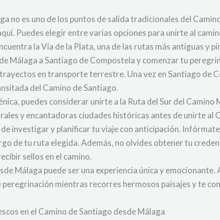
a no es uno de los puntos de salida tradicionales del Camin
aquí. Puedes elegir entre varias opciones para unirte al cami
ncuentra la Vía de la Plata, una de las rutas más antiguas y 
de Málaga a Santiago de Compostela y comenzar tu peregrina
s trayectos en transporte terrestre. Una vez en Santiago de 
ansitada del Camino de Santiago.
cénica, puedes considerar unirte a la Ruta del Sur del Camin
urales y encantadoras ciudades históricas antes de unirte al
 de investigar y planificar tu viaje con anticipación. Infórmate
largo de tu ruta elegida. Además, no olvides obtener tu crede
ecibir sellos en el camino.
desde Málaga puede ser una experiencia única y emocionante. 
 de peregrinación mientras recorres hermosos paisajes y te co
orescos en el Camino de Santiago desde Málaga