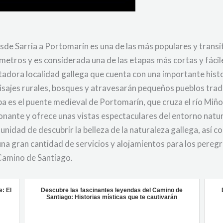
de Sarria a Portomarín es una de las más populares y transit
etros y es considerada una de las etapas más cortas y fácil
tadora localidad gallega que cuenta con una importante histo
isajes rurales, bosques y atravesarán pequeños pueblos trad
 es el puente medieval de Portomarín, que cruza el río Miño 
onante y ofrece unas vistas espectaculares del entorno natur
unidad de descubrir la belleza de la naturaleza gallega, así c
una gran cantidad de servicios y alojamientos para los peregri
 Camino de Santiago.
e: El
Descubre las fascinantes leyendas del Camino de
Santiago: Historias místicas que te cautivarán