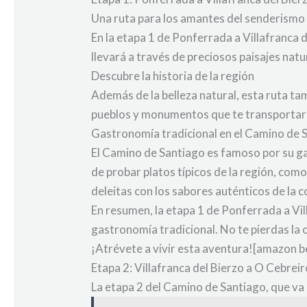
Una ruta para los amantes del senderismo
En la etapa 1 de Ponferrada a Villafranca 
llevará a través de preciosos paisajes natu
Descubre la historia de la región
Además de la belleza natural, esta ruta tam
pueblos y monumentos que te transportarán 
Gastronomía tradicional en el Camino de 
El Camino de Santiago es famoso por su ga
de probar platos típicos de la región, como 
deleitas con los sabores auténticos de la co
En resumen, la etapa 1 de Ponferrada a Vill
gastronomía tradicional. No te pierdas la 
¡Atrévete a vivir esta aventura![amazon 
Etapa 2: Villafranca del Bierzo a O Cebrei
La etapa 2 del Camino de Santiago, que va 