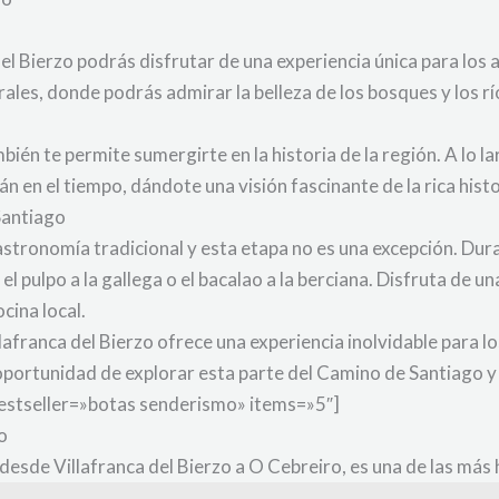
del Bierzo podrás disfrutar de una experiencia única para los
rales, donde podrás admirar la belleza de los bosques y los r
bién te permite sumergirte en la historia de la región. A lo 
en el tiempo, dándote una visión fascinante de la rica histo
Santiago
stronomía tradicional y esta etapa no es una excepción. Dura
el pulpo a la gallega o el bacalao a la berciana. Disfruta de u
cina local.
afranca del Bierzo ofrece una experiencia inolvidable para lo
oportunidad de explorar esta parte del Camino de Santiago y 
bestseller=»botas senderismo» items=»5″]
ro
desde Villafranca del Bierzo a O Cebreiro, es una de las más