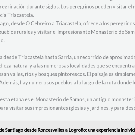
regrinación durante siglos. Los peregrinos pueden visitar el
cia Triacastela.
ago, desde O Cebreiro a Triacastela, ofrece a los peregrinos
 pueblos rurales y visitar el impresionante Monasterio de Sa
no.
va desde Triacastela hasta Sarria, un recorrido de aproxima
elleza natural y a las numerosas localidades que se encuentra
san valles, ríos y bosques pintorescos. El paisaje es simple
. Además, hay numerosos pueblos a lo largo de la ruta donde
esta etapa es el Monasterio de Samos, un antiguo monasterio
ra visitar sus impresionantes iglesias y jardines, y para de
de Santiago desde Roncesvalles a Logroño: una experiencia inolvi