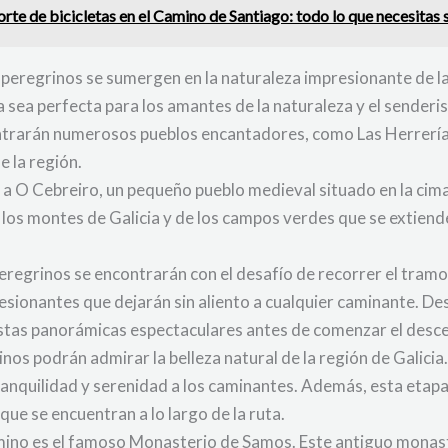
rte de bicicletas en el Camino de Santiago: todo lo que necesitas
peregrinos se sumergen en la naturaleza impresionante de la
pa sea perfecta para los amantes de la naturaleza y el senderi
ontrarán numerosos pueblos encantadores, como Las Herrerías
e la región.
ar a O Cebreiro, un pequeño pueblo medieval situado en la ci
 los montes de Galicia y de los campos verdes que se extiend
peregrinos se encontrarán con el desafío de recorrer el tramo
esionantes que dejarán sin aliento a cualquier caminante. De
istas panorámicas espectaculares antes de comenzar el desce
nos podrán admirar la belleza natural de la región de Galici
anquilidad y serenidad a los caminantes. Además, esta etap
que se encuentran a lo largo de la ruta.
mino es el famoso Monasterio de Samos. Este antiguo monast