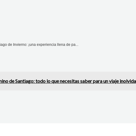
go de Invierno: ¡una experiencia llena de pa...
ino de Santiago: todo lo que necesitas saber para un viaje inolvid