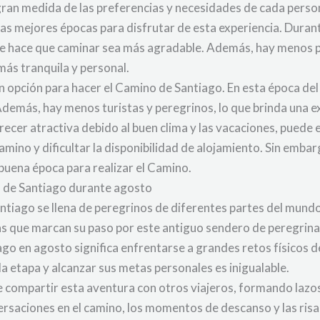
gran medida de las preferencias y necesidades de cada pers
las mejores épocas para disfrutar de esta experiencia. Duran
 que hace que caminar sea más agradable. Además, hay menos
más tranquila y personal.
n opción para hacer el Camino de Santiago. En esta época del a
 Además, hay menos turistas y peregrinos, lo que brinda una e
cer atractiva debido al buen clima y las vacaciones, puede e
amino y dificultar la disponibilidad de alojamiento. Sin embarg
 buena época para realizar el Camino.
o de Santiago durante agosto
tiago se llena de peregrinos de diferentes partes del mundo,
ias que marcan su paso por este antiguo sendero de peregrina
go en agosto significa enfrentarse a grandes retos físicos d
da etapa y alcanzar sus metas personales es inigualable.
e compartir esta aventura con otros viajeros, formando lazo
versaciones en el camino, los momentos de descanso y las ris