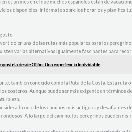
ién es un mes en el que muchos españoles están de vacaciones
cios disponibles. Infórmate sobre los horarios y planifica tu
agosto
ertido en una de las rutas más populares para los peregrinos
 existen varias alternativas igualmente fascinantes para recor
postela desde Gijón: Una experiencia inolvidable
orte, también conocido como la Ruta de la Costa. Esta ruta o
los costeros. Aunque puede ser más exigente en términos de
aturaleza.
considerado uno de los caminos más antiguos y desafiantes d
ondosos. A lo largo del camino, los peregrinos pueden disfru