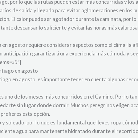
ago, por lo que las rutas pueden estar más concurridas y los
rarios de salida y llegada para evitar aglomeraciones en los p
ción. El calor puede ser agotador durante la caminata, por lo 
ante descansar lo suficiente y evitar las horas más caluros
 en agosto requiere considerar aspectos como el clima, la afl
 anticipación garantizará una experiencia más cómoda y segu
tems=»5″]
ntiago en agosto
tiago en agosto, es importante tener en cuenta algunas rec
 es uno de los meses más concurridos en el Camino. Por lo ta
uedarte sin lugar donde dormir. Muchos peregrinos eligen ac
 prefieres esta opción.
 y soleado, por lo que es fundamental que lleves ropa cómoda 
ficiente agua para mantenerte hidratado durante el recorrido