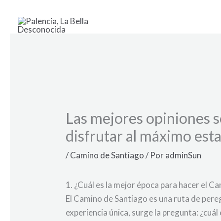
Ir
al
contenido
Las mejores opiniones 
disfrutar al máximo est
/
Camino de Santiago
/ Por
adminSun
1. ¿Cuál es la mejor época para hacer el C
El Camino de Santiago es una ruta de pereg
experiencia única, surge la pregunta: ¿cuá