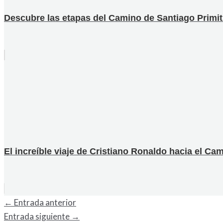
Descubre las etapas del Camino de Santiago Primit
El increíble viaje de Cristiano Ronaldo hacia el C
←
Entrada anterior
Entrada siguiente
→