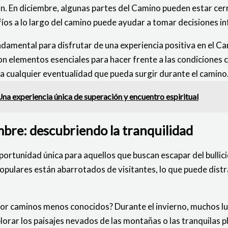
ción. En diciembre, algunas partes del Camino pueden estar cer
fíos a lo largo del camino puede ayudar a tomar decisiones in
amental para disfrutar de una experiencia positiva en el Cam
on elementos esenciales para hacer frente a las condiciones c
e a cualquier eventualidad que pueda surgir durante el cami
na experiencia única de superación y encuentro espiritual
bre: descubriendo la tranquilidad
rtunidad única para aquellos que buscan escapar del bullicio
opulares están abarrotados de visitantes, lo que puede distr
 por caminos menos conocidos? Durante el invierno, muchos l
xplorar los paisajes nevados de las montañas o las tranquilas 