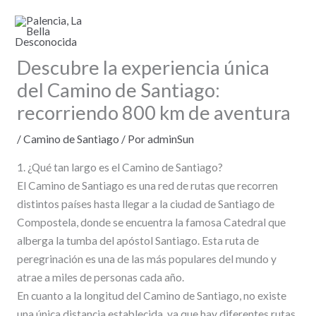
Ir
al
contenido
Descubre la experiencia única
del Camino de Santiago:
recorriendo 800 km de aventura
/
Camino de Santiago
/ Por
adminSun
1. ¿Qué tan largo es el Camino de Santiago?
El Camino de Santiago es una red de rutas que recorren
distintos países hasta llegar a la ciudad de Santiago de
Compostela, donde se encuentra la famosa Catedral que
alberga la tumba del apóstol Santiago. Esta ruta de
peregrinación es una de las más populares del mundo y
atrae a miles de personas cada año.
En cuanto a la longitud del Camino de Santiago, no existe
una única distancia establecida, ya que hay diferentes rutas