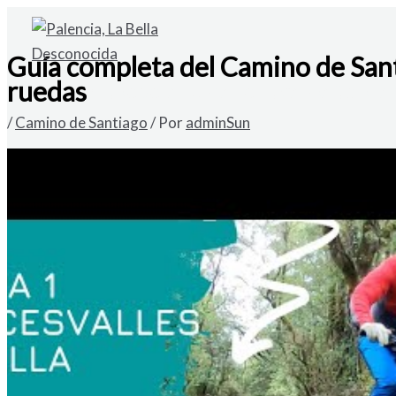
Ir
al
Guía completa del Camino de Sant
contenido
ruedas
VENDO SOLAR URBANO EN CARDAÑO DE A
/
Camino de Santiago
/ Por
adminSun