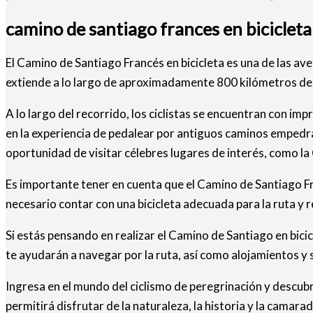
camino de santiago frances en bicicleta
El Camino de Santiago Francés en bicicleta es una de las av
extiende a lo largo de aproximadamente 800 kilómetros des
A lo largo del recorrido, los ciclistas se encuentran con im
en la experiencia de pedalear por antiguos caminos empedra
oportunidad de visitar célebres lugares de interés, como l
Es importante tener en cuenta que el Camino de Santiago Fra
necesario contar con una bicicleta adecuada para la ruta y
Si estás pensando en realizar el Camino de Santiago en bic
te ayudarán a navegar por la ruta, así como alojamientos y s
Ingresa en el mundo del ciclismo de peregrinación y descubr
permitirá disfrutar de la naturaleza, la historia y la camar