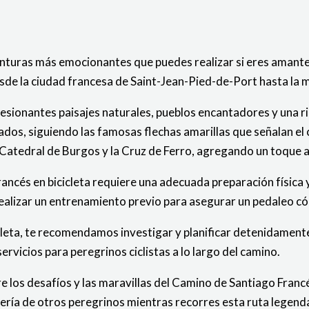
enturas más emocionantes que puedes realizar si eres amante d
de la ciudad francesa de Saint-Jean-Pied-de-Port hasta la 
presionantes paisajes naturales, pueblos encantadores y una ri
dos, siguiendo las famosas flechas amarillas que señalan el 
a Catedral de Burgos y la Cruz de Ferro, agregando un toque 
ncés en bicicleta requiere una adecuada preparación física y
 realizar un entrenamiento previo para asegurar un pedaleo 
icleta, te recomendamos investigar y planificar detenidament
ervicios para peregrinos ciclistas a lo largo del camino.
e los desafíos y las maravillas del Camino de Santiago Franc
adería de otros peregrinos mientras recorres esta ruta legenda