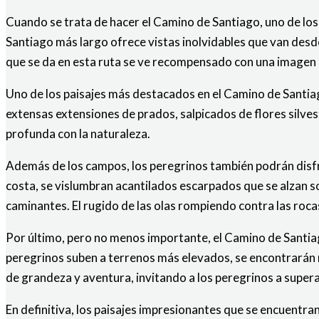
Cuando se trata de hacer el Camino de Santiago, uno de los
Santiago más largo ofrece vistas inolvidables que van de
que se da en esta ruta se ve recompensado con una imagen de
Uno de los paisajes más destacados en el Camino de Santi
extensas extensiones de prados, salpicados de flores silve
profunda con la naturaleza.
Además de los campos, los peregrinos también podrán disfr
costa, se vislumbran acantilados escarpados que se alzan 
caminantes. El rugido de las olas rompiendo contra las roc
Por último, pero no menos importante, el Camino de Santia
peregrinos suben a terrenos más elevados, se encontrarán
de grandeza y aventura, invitando a los peregrinos a super
En definitiva, los paisajes impresionantes que se encuentra