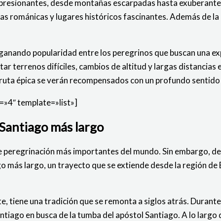
presionantes, desde montañas escarpadas hasta exuberantes v
 románicas y lugares históricos fascinantes. Además de la be
anando popularidad entre los peregrinos que buscan una expe
r terrenos difíciles, cambios de altitud y largas distancias
 ruta épica se verán recompensados con un profundo sentido d
»4″ template=»list»]
e Santiago más largo
e peregrinación más importantes del mundo. Sin embargo, den
go más largo, un trayecto que se extiende desde la región de 
e, tiene una tradición que se remonta a siglos atrás. Durant
iago en busca de la tumba del apóstol Santiago. A lo largo de