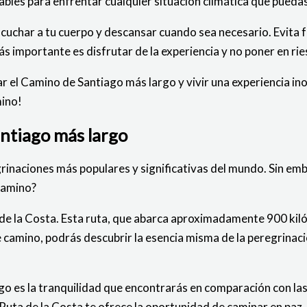
ables para enfrentar cualquier situación climática que pueda
cuchar a tu cuerpo y descansar cuando sea necesario. Evita f
 importante es disfrutar de la experiencia y no poner en rie
 el Camino de Santiago más largo y vivir una experiencia in
mino!
antiago más largo
inaciones más populares y significativas del mundo. Sin emba
Camino?
de la Costa. Esta ruta, que abarca aproximadamente 900 kiló
 camino, podrás descubrir la esencia misma de la peregrinac
rgo es la tranquilidad que encontrarás en comparación con l
Ruta de la Costa te ofrece la oportunidad de caminar en paz,