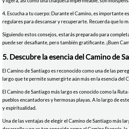
y ligera, así como una chaqueta impermeable, son indispens
4. Escucha a tu cuerpo: Durante el Camino, es importante es
regulares para descansar y recuperarte. Recuerda que lo más
Siguiendo estos consejos, estarás preparado para completar
puede ser desafiante, pero también gratificante. ¡Buen Ca
5. Descubre la esencia del Camino de S
El Camino de Santiago es reconocido como una de las peregr
largo que te permite sumergirte aún más en la esencia del 
El Camino de Santiago más largo es conocido como la Ruta 
pueblos encantadores y hermosas playas. A lo largo de este
y espiritualidad.
Una de las ventajas de elegir el Camino de Santiago más la
desarrollo y no es tan conocido como el Camino Francés, la 