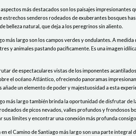
 aspectos más destacados son los paisajes impresionantes qu
sde estrechos senderos rodeados de exuberantes bosques has
 belleza natural, que deja a los peregrinos sin aliento.
ago más largo son los campos verdes y ondulantes. A medida
stres y animales pastando pacíficamente. Es una imagen idíli
utar de espectaculares vistas de los imponentes acantilados 
sobre el océano Atlántico, ofreciendo panoramas impresiona
as añade un elemento de poder y majestuosidad a esta experie
go más largo también brinda la oportunidad de disfrutar de 
 rodeados de picos nevados, valles profundos y frondosos b
ar sus límites y encontrar una conexión más profunda consig
n en el Camino de Santiago más largo son una parte integral d