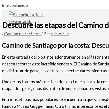
Ir al contenido
Descubre las etapas del Camino de
VENDO SOLAR URBANO EN CARDAÑO DE A
/
Camino de Santiago
/ Por
adminSun
Camino de Santiago por la costa: Descu
En esta entrada del blog, nos adentraremos en el fascinant
deseen recorrer este increíble sendero. El Camino de Santia
de disfrutar de paisajes costeros espectaculares mientras 
Uno de los tramos más destacados es el que recorre la cost
etapas, los peregrinos disfrutan de impresionantes vistas al
Entre las etapas más populares se encuentra la que va desde 
famoso Museo Guggenheim. Otro tramo interesante es el que