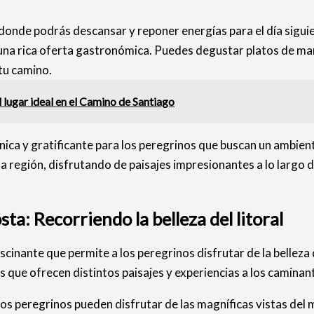
donde podrás descansar y reponer energías para el día siguie
na rica oferta gastronómica. Puedes degustar platos de maris
tu camino.
 lugar ideal en el Camino de Santiago
única y gratificante para los peregrinos que buscan un ambie
e la región, disfrutando de paisajes impresionantes a lo largo 
ta: Recorriendo la belleza del litoral
scinante que permite a los peregrinos disfrutar de la belleza
pas que ofrecen distintos paisajes y experiencias a los caminan
los peregrinos pueden disfrutar de las magníficas vistas de