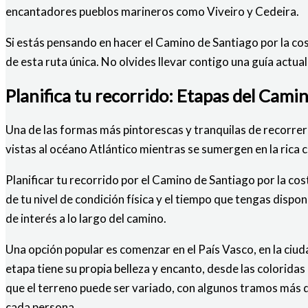
encantadores pueblos marineros como Viveiro y Cedeira.
Si estás pensando en hacer el Camino de Santiago por la cos
de esta ruta única. No olvides llevar contigo una guía actua
Planifica tu recorrido: Etapas del Camin
Una de las formas más pintorescas y tranquilas de recorrer
vistas al océano Atlántico mientras se sumergen en la rica cul
Planificar tu recorrido por el Camino de Santiago por la co
de tu nivel de condición física y el tiempo que tengas disp
de interés a lo largo del camino.
Una opción popular es comenzar en el País Vasco, en la ciud
etapa tiene su propia belleza y encanto, desde las colorid
que el terreno puede ser variado, con algunos tramos más dif
cada persona.