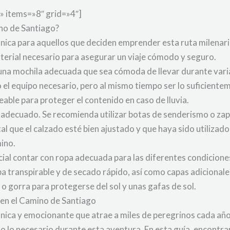
» items=»8″ grid=»4″]
ino de Santiago?
única para aquellos que deciden emprender esta ruta milenar
aterial necesario para asegurar un viaje cómodo y seguro.
 una mochila adecuada que sea cómoda de llevar durante vari
o el equipo necesario, pero al mismo tiempo ser lo suficiente
able para proteger el contenido en caso de lluvia.
 adecuado. Se recomienda utilizar botas de senderismo o zap
l que el calzado esté bien ajustado y que haya sido utilizad
mino.
cial contar con ropa adecuada para las diferentes condicione
 transpirable y de secado rápido, así como capas adicionales 
o gorra para protegerse del sol y unas gafas de sol.
a en el Camino de Santiago
única y emocionante que atrae a miles de peregrinos cada a
 lo necesario durante esta aventura. En esta guía, encontra