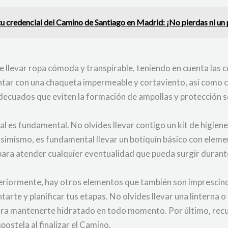
u credencial del Camino de Santiago en Madrid: ¡No pierdas ni un 
e llevar ropa cómoda y transpirable, teniendo en cuenta las
ontar con una chaqueta impermeable y cortaviento, así como
 adecuados que eviten la formación de ampollas y protección sol
nal es fundamental. No olvides llevar contigo un kit de higien
 Asimismo, es fundamental llevar un botiquín básico con elem
 para atender cualquier eventualidad que pueda surgir durant
iormente, hay otros elementos que también son imprescindi
arte y planificar tus etapas. No olvides llevar una linterna o
ra mantenerte hidratado en todo momento. Por último, recuer
stela al finalizar el Camino.