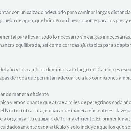
ontar con un calzado adecuado para caminar largas distancia
rueba de agua, que brinden un buen soporte para los pies y 
amental para llevar todo lo necesario sin cargas innecesari
manera equilibrada, así como correas ajustables para adaptars
el año y los cambios climáticos a lo largo del Camino es esenc
capas de ropa que permitan adecuarse a las condiciones amb
ar de manera eficiente
única y emocionante que atrae a miles de peregrinos cada año
l Norte u otra ruta, empacar de manera eficiente es clave pa
a organizar tu equipaje de forma eficiente. En primer lugar, 
a cuidadosamente cada artículo y solo incluye aquellos que 