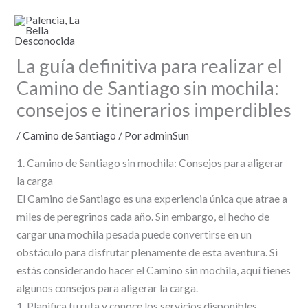
Ir
al
contenido
La guía definitiva para realizar el
Camino de Santiago sin mochila:
consejos e itinerarios imperdibles
/
Camino de Santiago
/ Por
adminSun
1. Camino de Santiago sin mochila: Consejos para aligerar
la carga
El Camino de Santiago es una experiencia única que atrae a
miles de peregrinos cada año. Sin embargo, el hecho de
cargar una mochila pesada puede convertirse en un
obstáculo para disfrutar plenamente de esta aventura. Si
estás considerando hacer el Camino sin mochila, aquí tienes
algunos consejos para aligerar la carga.
1. Planifica tu ruta y conoce los servicios disponibles