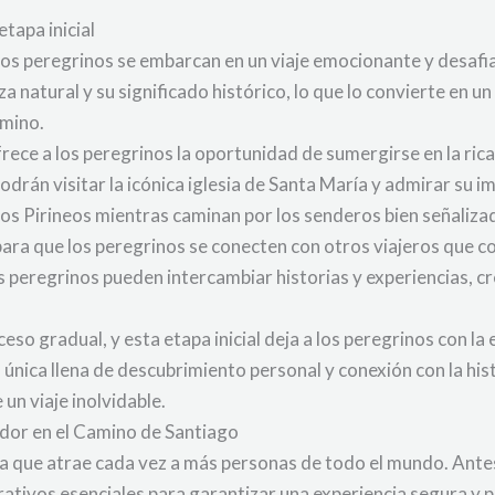
tapa inicial
, los peregrinos se embarcan en un viaje emocionante y desafi
 natural y su significado histórico, lo que lo convierte en u
amino.
ece a los peregrinos la oportunidad de sumergirse en la rica 
 podrán visitar la icónica iglesia de Santa María y admirar su
los Pirineos mientras caminan por los senderos bien señaliz
para que los peregrinos se conecten con otros viajeros que 
s peregrinos pueden intercambiar historias y experiencias, 
so gradual, y esta etapa inicial deja a los peregrinos con la
nica llena de descubrimiento personal y conexión con la histori
un viaje inolvidable.
idor en el Camino de Santiago
ia que atrae cada vez a más personas de todo el mundo. Ant
ativos esenciales para garantizar una experiencia segura y p