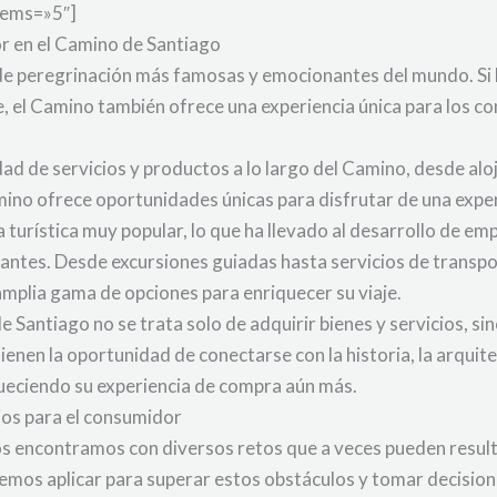
tems=»5″]
r en el Camino de Santiago
 de peregrinación más famosas y emocionantes del mundo. Si b
 fe, el Camino también ofrece una experiencia única para los 
ad de servicios y productos a lo largo del Camino, desde al
ino ofrece oportunidades únicas para disfrutar de una exper
 turística muy popular, lo que ha llevado al desarrollo de 
itantes. Desde excursiones guiadas hasta servicios de transpo
amplia gama de opciones para enriquecer su viaje.
 Santiago no se trata solo de adquirir bienes y servicios, sin
ienen la oportunidad de conectarse con la historia, la arquit
queciendo su experiencia de compra aún más.
jos para el consumidor
 encontramos con diversos retos que a veces pueden result
demos aplicar para superar estos obstáculos y tomar decisio