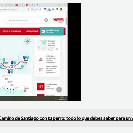
Camino de Santiago con tu perro: todo lo que debes saber para un v