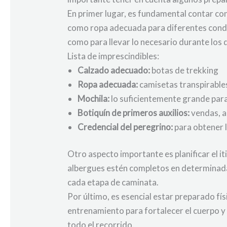
En primer lugar, es fundamental contar con
como ropa adecuada para diferentes condic
como para llevar lo necesario durante los 
Lista de imprescindibles:
Calzado adecuado:
botas de trekking
Ropa adecuada:
camisetas transpirables
Mochila:
lo suficientemente grande para 
Botiquín de primeros auxilios:
vendas, a
Credencial del peregrino:
para obtener l
Otro aspecto importante es planificar el it
albergues estén completos en determinada
cada etapa de caminata.
Por último, es esencial estar preparado f
entrenamiento para fortalecer el cuerpo y
todo el recorrido.