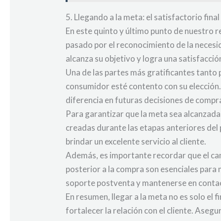
5. Llegando a la meta: el satisfactorio fin
En este quinto y último punto de nuestro 
pasado por el reconocimiento de la necesid
alcanza su objetivo y logra una satisfacció
Una de las partes más gratificantes tanto 
consumidor esté contento con su elección. 
diferencia en futuras decisiones de compr
Para garantizar que la meta sea alcanzada
creadas durante las etapas anteriores del 
brindar un excelente servicio al cliente.
Además, es importante recordar que el cam
posterior a la compra son esenciales para m
soporte postventa y mantenerse en contac
En resumen, llegar a la meta no es solo el 
fortalecer la relación con el cliente. Asegu