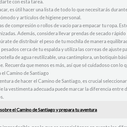
arte con esta tarea.
ar, es útil hacer una lista de todo lo que necesitarás durant
ómodo y artículos de higiene personal.
as de compresión o rollos de vacío para empacar tu ropa. Est
izadas. Además, considera llevar prendas de secado rápido 
úrate de distribuir el peso de tu mochila de manera equilibr
pesados cerca de tu espalda y utiliza las correas de ajuste p
tella de agua reutilizable, una cantimplora, un botiquín bási
. Recuerda que menos es más, así que sé cuidadoso con lo que
a el Camino de Santiago
tura de hacer el Camino de Santiago, es crucial seleccionar
de la vestimenta adecuada puede marcar la diferencia entre d
s.
sobre el Camino de Santiago y prepara tu aventura