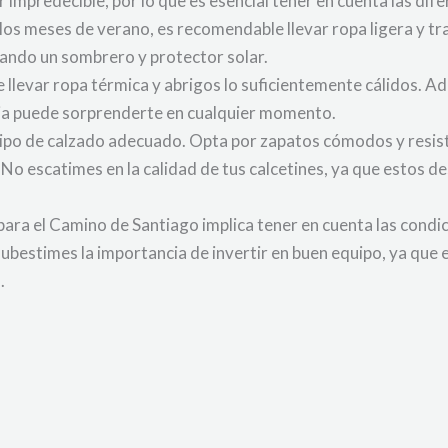
r impredecible, por lo que es esencial tener en cuenta las di
 los meses de verano, es recomendable llevar ropa ligera y t
izando un sombrero y protector solar.
 llevar ropa térmica y abrigos lo suficientemente cálidos. Ad
uvia puede sorprenderte en cualquier momento.
tipo de calzado adecuado. Opta por zapatos cómodos y resis
 No escatimes en la calidad de tus calcetines, ya que estos 
ara el Camino de Santiago implica tener en cuenta las condi
ubestimes la importancia de invertir en buen equipo, ya que 
.