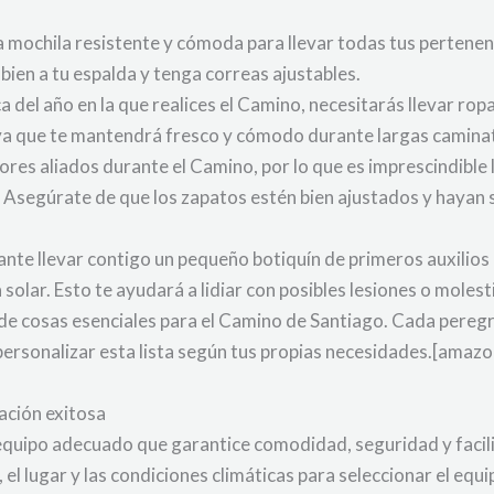
na mochila resistente y cómoda para llevar todas tus perten
 bien a tu espalda y tenga correas ajustables.
del año en la que realices el Camino, necesitarás llevar ropa
, ya que te mantendrá fresco y cómodo durante largas camina
ores aliados durante el Camino, por lo que es imprescindible
 Asegúrate de que los zapatos estén bien ajustados y hayan
tante llevar contigo un pequeño botiquín de primeros auxilio
solar. Esto te ayudará a lidiar con posibles lesiones o moles
 de cosas esenciales para el Camino de Santiago. Cada pereg
personalizar esta lista según tus propias necesidades.[ama
ación exitosa
equipo adecuado que garantice comodidad, seguridad y facili
el lugar y las condiciones climáticas para seleccionar el equi