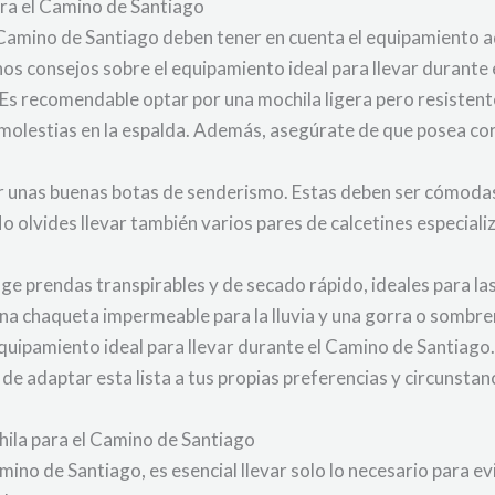
ara el Camino de Santiago
Camino de Santiago deben tener en cuenta el equipamiento 
s consejos sobre el equipamiento ideal para llevar durante 
. Es recomendable optar por una mochila ligera pero resistente
 molestias en la espalda. Además, asegúrate de que posea cor
ir unas buenas botas de senderismo. Estas deben ser cómodas
No olvides llevar también varios pares de calcetines especial
ge prendas transpirables y de secado rápido, ideales para la
 una chaqueta impermeable para la lluvia y una gorra o sombre
equipamiento ideal para llevar durante el Camino de Santiago
e adaptar esta lista a tus propias preferencias y circunstanc
ila para el Camino de Santiago
mino de Santiago, es esencial llevar solo lo necesario para ev