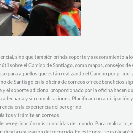
dencial, sino que también brinda soporte y asesoramiento a los
y útil sobre el Camino de Santiago, como mapas, consejos d
oso para aquellos que están realizando el Camino por primer
o de Santiago en la oficina de correos ofrece beneficios sign
a y el soporte adicional proporcionado por la oficina hacen q
ecuada y sin complicaciones. Planificar con anticipación y v
encia en la experiencia del peregrino.
isitos y trámite en correos
de peregrinación más conocidas del mundo. Para realizarlo, es
ica la realización del recorrido. En este post, te explicaré l