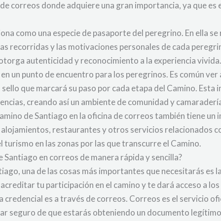
 de correos donde adquiere una gran importancia, ya que es el
ona como una especie de pasaporte del peregrino. En ella se
ias recorridas y las motivaciones personales de cada peregrino
otorga autenticidad y reconocimiento a la experiencia vivida
e en un punto de encuentro para los peregrinos. Es común ver
o sello que marcará su paso por cada etapa del Camino. Esta 
riencias, creando así un ambiente de comunidad y camaraderí
Camino de Santiago en la oficina de correos también tiene un im
lojamientos, restaurantes y otros servicios relacionados con
l turismo en las zonas por las que transcurre el Camino.
 Santiago en correos de manera rápida y sencilla?
iago, una de las cosas más importantes que necesitarás es la
creditar tu participación en el camino y te dará acceso a los 
 credencial es a través de correos. Correos es el servicio ofi
ar seguro de que estarás obteniendo un documento legítimo 