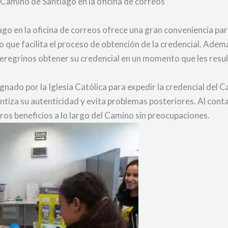
l Camino de Santiago en la oficina de correos
go en la oficina de correos ofrece una gran conveniencia para
 lo que facilita el proceso de obtención de la credencial. Ade
 peregrinos obtener su credencial en un momento que les resu
esignado por la Iglesia Católica para expedir la credencial de
tiza su autenticidad y evita problemas posteriores. Al contar 
tros beneficios a lo largo del Camino sin preocupaciones.