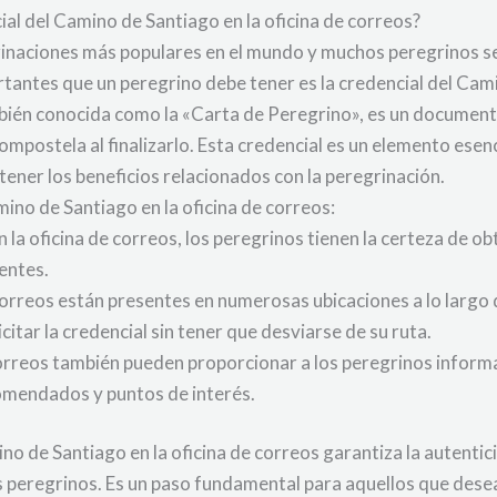
ial del Camino de Santiago en la oficina de correos?
rinaciones más populares en el mundo y muchos peregrinos s
rtantes que un peregrino debe tener es la credencial del Cam
ién conocida como la «Carta de Peregrino», es un documento o
mpostela al finalizarlo. Esta credencial es un elemento esenc
ener los beneficios relacionados con la peregrinación.
amino de Santiago en la oficina de correos:
en la oficina de correos, los peregrinos tienen la certeza de 
entes.
correos están presentes en numerosas ubicaciones a lo largo
citar la credencial sin tener que desviarse de su ruta.
orreos también pueden proporcionar a los peregrinos informa
omendados y puntos de interés.
ino de Santiago en la oficina de correos garantiza la autenti
 peregrinos. Es un paso fundamental para aquellos que desea