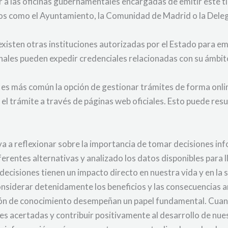
 a las oficinas gubernamentales encargadas de emitir este t
smos como el Ayuntamiento, la Comunidad de Madrid o la Dele
isten otras instituciones autorizadas por el Estado para em
nales pueden expedir credenciales relacionadas con su ámbit
ez es más común la opción de gestionar trámites de forma onlin
r el trámite a través de páginas web oficiales. Esto puede r
eva a reflexionar sobre la importancia de tomar decisiones in
erentes alternativas y analizado los datos disponibles para ll
isiones tienen un impacto directo en nuestra vida y en la so
onsiderar detenidamente los beneficios y las consecuencias a
sición de conocimiento desempeñan un papel fundamental. Cu
s acertadas y contribuir positivamente al desarrollo de nue