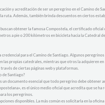
icación y acreditación de ser un peregrino en el Camino de San
e la ruta. Además, también brinda descuentos en ciertos esta
e buscan obtener la famosa Compostela, el certificado oficia
etros a pie o 200 kilómetros en bicicleta hacia la Catedral 
 credencial para el Camino de Santiago. Algunos peregrinos 
n las propias catedrales, mientras que otros la adquieren en l
 a través de ciertas páginas web y plataformas.
o de Santiago?
es un documento esencial que todo peregrino debe obtener a
ostelana», es el único medio oficial que acredita que se ha r
para los peregrinos.
 opciones disponibles. La más común es solicitarla en la ofici