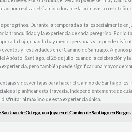
idad de nieve. Por otro lado, el verano puede ser muy caluroso
ptan por realizar el Camino durante la primavera o el otoño
de peregrinos. Durante la temporada alta, especialmente en ju
r la tranquilidad y la experiencia de cada peregrino. Por lo 
emporada baja, cuando hay menos personas y se puede disfrut
 eventos y festividades en el Camino de Santiago. Algunos p
el Apóstol Santiago, el 25 de julio, cuando la celebración y 
a experiencia, pero también puede significar una mayor dema
entajas y desventajas para hacer el Camino de Santiago. Es im
ciales al planificar esta travesía. Independientemente de c
disfrutar al máximo de esta experiencia única.
e San Juan de Ortega, una joya en el Camino de Santiago en Burgos