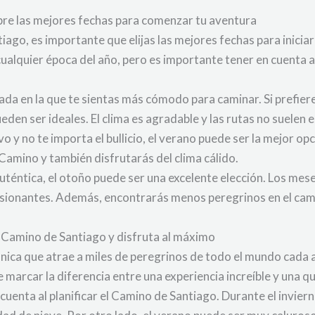
re las mejores fechas para comenzar tu aventura
iago, es importante que elijas las mejores fechas para inicia
cualquier época del año, pero es importante tener en cuenta 
da en la que te sientas más cómodo para caminar. Si prefieres 
den ser ideales. El clima es agradable y las rutas no suelen
vo y no te importa el bullicio, el verano puede ser la mejor opc
Camino y también disfrutarás del clima cálido.
auténtica, el otoño puede ser una excelente elección. Los me
sionantes. Además, encontrarás menos peregrinos en el cami
 Camino de Santiago y disfruta al máximo
única que atrae a miles de peregrinos de todo el mundo cada 
arcar la diferencia entre una experiencia increíble y una que
 cuenta al planificar el Camino de Santiago. Durante el invie