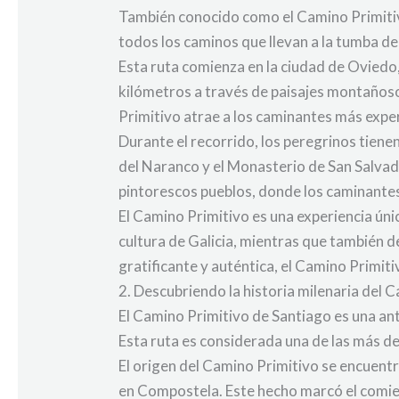
También conocido como el Camino Primitiv
todos los caminos que llevan a la tumba de
Esta ruta comienza en la ciudad de Oviedo
kilómetros a través de paisajes montañoso
Primitivo atrae a los caminantes más exp
Durante el recorrido, los peregrinos tiene
del Naranco y el Monasterio de San Salvad
pintorescos pueblos, donde los caminantes 
El Camino Primitivo es una experiencia únic
cultura de Galicia, mientras que también 
gratificante y auténtica, el Camino Primiti
2. Descubriendo la historia milenaria del 
El Camino Primitivo de Santiago es una anti
Esta ruta es considerada una de las más d
El origen del Camino Primitivo se encuentr
en Compostela. Este hecho marcó el comienzo