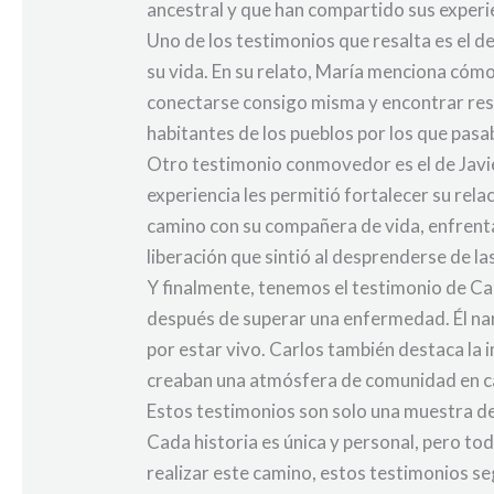
ancestral y que han compartido sus experie
Uno de los testimonios que resalta es el 
su vida. En su relato, María menciona cóm
conectarse consigo misma y encontrar respu
habitantes de los pueblos por los que pasa
Otro testimonio conmovedor es el de Javie
experiencia les permitió fortalecer su rel
camino con su compañera de vida, enfrenta
liberación que sintió al desprenderse de 
Y finalmente, tenemos el testimonio de Ca
después de superar una enfermedad. Él narr
por estar vivo. Carlos también destaca la 
creaban una atmósfera de comunidad en c
Estos testimonios son solo una muestra de
Cada historia es única y personal, pero t
realizar este camino, estos testimonios 