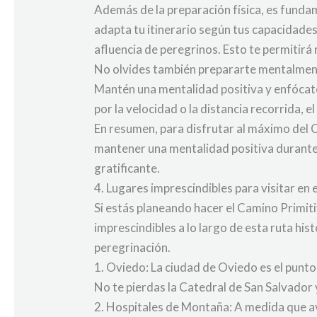
Además de la preparación física, es fundam
adapta tu itinerario según tus capacidade
afluencia de peregrinos. Esto te permitirá 
No olvides también prepararte mentalment
Mantén una mentalidad positiva y enfócate
por la velocidad o la distancia recorrida, 
En resumen, para disfrutar al máximo del Ca
mantener una mentalidad positiva durante 
gratificante.
4. Lugares imprescindibles para visitar en
Si estás planeando hacer el Camino Primi
imprescindibles a lo largo de esta ruta hi
peregrinación.
1. Oviedo: La ciudad de Oviedo es el punto 
No te pierdas la Catedral de San Salvador
2. Hospitales de Montaña: A medida que a