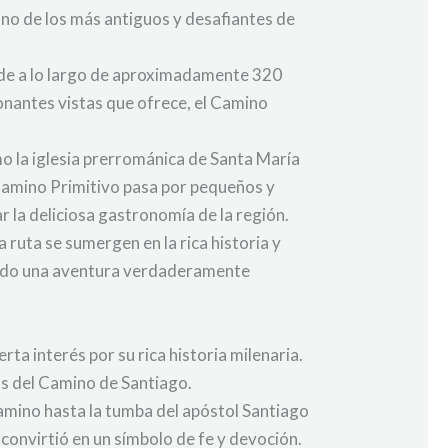
o de los más antiguos y desafiantes de
ende a lo largo de aproximadamente 320
onantes vistas que ofrece, el Camino
mo la iglesia prerrománica de Santa María
 Camino Primitivo pasa por pequeños y
r la deliciosa gastronomía de la región.
a ruta se sumergen en la rica historia y
scando una aventura verdaderamente
ta interés por su rica historia milenaria.
as del Camino de Santiago.
 camino hasta la tumba del apóstol Santiago
 convirtió en un símbolo de fe y devoción.