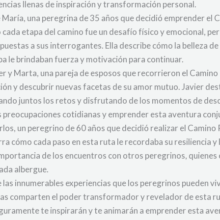
ncias llenas de inspiración y transformación personal.
de María, una peregrina de 35 años que decidió emprender el 
o cada etapa del camino fue un desafío físico y emocional, p
estas a sus interrogantes. Ella describe cómo la belleza de l
ba le brindaban fuerza y motivación para continuar.
r y Marta, una pareja de esposos que recorrieron el Camino P
ación y descubrir nuevas facetas de su amor mutuo. Javier des
ndo juntos los retos y disfrutando de los momentos de desca
las preocupaciones cotidianas y emprender esta aventura conj
rlos, un peregrino de 60 años que decidió realizar el Camino
a cómo cada paso en esta ruta le recordaba su resiliencia y 
importancia de los encuentros con otros peregrinos, quienes
ada albergue.
 las innumerables experiencias que los peregrinos pueden viv
odas comparten el poder transformador y revelador de esta ru
seguramente te inspirarán y te animarán a emprender esta av