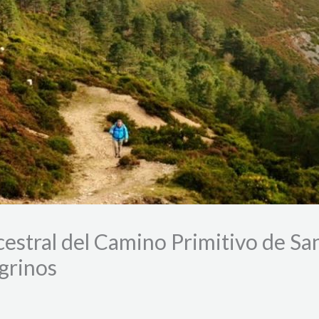
estral del Camino Primitivo de San
egrinos