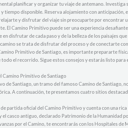
ental planificar y organizar tu viaje de antemano. Investiga 
s y tiempo disponible. Reserva alojamiento con anticipación
relajarte y disfrutar del viaje sin preocuparte por encontrar
e. El Camino Primitivo puede ser una experiencia desafiant
 en disfrutar de cada paso y de la belleza de los paisajes q
el camino se trata de disfrutar del proceso y de conectarte c
mino Primitivo de Santiago, es importante prepararte física, 
todo el recorrido. Sigue estos consejos y estarás listo para
 el Camino Primitivo de Santiago
tivo de Santiago, un tramo del famoso Camino de Santiago, n
stórica. A continuación, te presentamos cuatro sitios destaca
de partida oficial del Camino Primitivo y cuenta con una rica
 y el casco antiguo, declarado Patrimonio de la Humanidad 
vanzas por el Camino, te encontrarás con los Hospitales de 