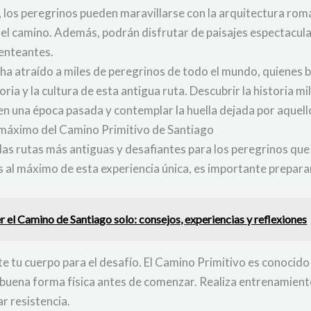
 los peregrinos pueden maravillarse con la arquitectura romá
 del camino. Además, podrán disfrutar de paisajes espectacu
penteantes.
o ha atraído a miles de peregrinos de todo el mundo, quienes 
oria y la cultura de esta antigua ruta. Descubrir la historia 
n una época pasada y contemplar la huella dejada por aquello
l máximo del Camino Primitivo de Santiago
las rutas más antiguas y desafiantes para los peregrinos que 
s al máximo de esta experiencia única, es importante prepar
 el Camino de Santiago solo: consejos, experiencias y reflexiones
e tu cuerpo para el desafío. El Camino Primitivo es conocid
 en buena forma física antes de comenzar. Realiza entrenamie
r resistencia.