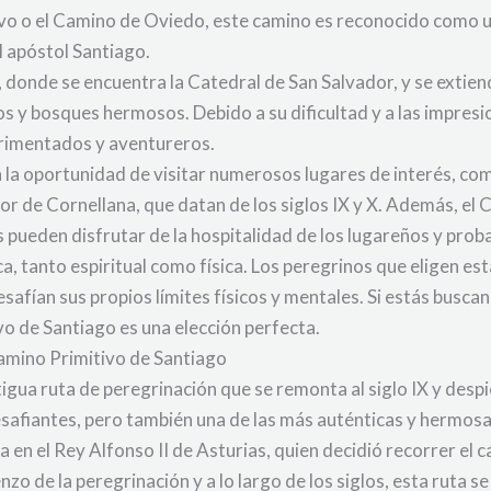
o o el Camino de Oviedo, este camino es reconocido como un
l apóstol Santiago.
, donde se encuentra la Catedral de San Salvador, y se exti
s y bosques hermosos. Debido a su dificultad y a las impresi
erimentados y aventureros.
n la oportunidad de visitar numerosos lugares de interés, co
or de Cornellana, que datan de los siglos IX y X. Además, el
pueden disfrutar de la hospitalidad de los lugareños y proba
a, tanto espiritual como física. Los peregrinos que eligen est
desafían sus propios límites físicos y mentales. Si estás bu
vo de Santiago es una elección perfecta.
Camino Primitivo de Santiago
gua ruta de peregrinación que se remonta al siglo IX y despier
esafiantes, pero también una de las más auténticas y hermos
a en el Rey Alfonso II de Asturias, quien decidió recorrer el
 de la peregrinación y a lo largo de los siglos, esta ruta se