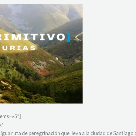
tems=»5″]
o?
igua ruta de peregrinación que lleva a la ciudad de Santiago