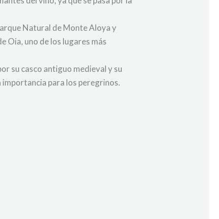
antes del vino, ya que se pasa por la
 Parque Natural de Monte Aloya y
de Oia, uno de los lugares más
por su casco antiguo medieval y su
n importancia para los peregrinos.