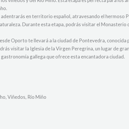
los viñedos y del Río Miño. Esta etapa es perfecta para los am
nho.
te adentrarás en territorio español, atravesando el hermoso
 naturaleza. Durante esta etapa, podrás visitar el Monasterio 
esde Oporto te llevará a la ciudad de Pontevedra, conocida 
ás visitar la Iglesia de la Virgen Peregrina, un lugar de gra
a gastronomía gallega que ofrece esta encantadora ciudad.
ho, Viñedos, Río Miño