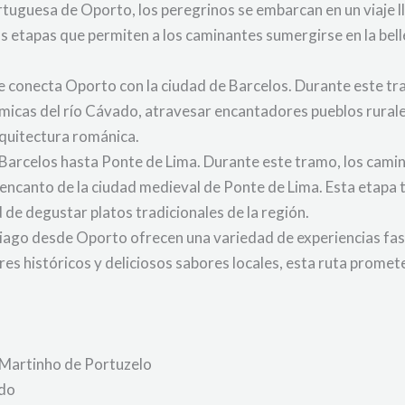
uesa de Oporto, los peregrinos se embarcan en un viaje lleno
 etapas que permiten a los caminantes sumergirse en la belle
 conecta Oporto con la ciudad de Barcelos. Durante este tra
icas del río Cávado, atravesar encantadores pueblos rurales
rquitectura románica.
 Barcelos hasta Ponte de Lima. Durante este tramo, los cami
l encanto de la ciudad medieval de Ponte de Lima. Esta etapa
 de degustar platos tradicionales de la región.
iago desde Oporto ofrecen una variedad de experiencias fas
es históricos y deliciosos sabores locales, esta ruta promet
 Martinho de Portuzelo
ado