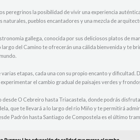
os peregrinos la posibilidad de vivir una experiencia auténti
s naturales, pueblos encantadores y una mezcla de arquitect
ronomía gallega, conocida por sus deliciosos platos de maris
o largo del Camino te ofrecerán una cálida bienvenida y te b
 mundo.
 varias etapas, cada una con su propio encanto y dificultad. 
experimentar el cambio gradual de paisajes verdes y frondo
o desde O Cebreiro hasta Triacastela, donde podrás disfrut
la, que te llevará a lo largo del río Miño y te permitirá admi
desde Padrón hasta Santiago de Compostela es el último tramo 
go Burgos: Una educación de calidad que marca el rumbo