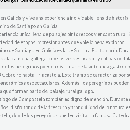
n Galicia y vive una experiencia inolvidable llena de histori
mino de Santiago en Galicia
eriencia única llena de paisajes pintorescos y encanto rural.
riedad de etapas impresionantes que vale la pena explorar.
ino de Santiago en Galicia es la de Sarria a Portomarín. Dur
de la campiña gallega, con sus verdes prados y colinas ondu
nde los peregrinos pueden disfrutar de la auténtica gastrono
 Cebreiro hasta Triacastela. Este tramo se caracteriza por 
anorámicas espectaculares. Además, los peregrinos pueden a
a que forman parte del paisaje rural gallego.
ntiago de Compostela también es digna de mención. Durante 
os, disfrutando de la frescura y tranquilidad de la naturale
la, donde los peregrinos pueden visitar la famosa Catedral