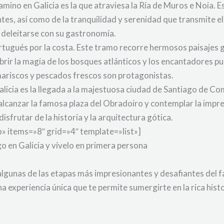
ino en Galicia es la que atraviesa la Ría de Muros e Noia. E
tes, así como de la tranquilidad y serenidad que transmite e
 deleitarse con su gastronomía.
tugués por la costa. Este tramo recorre hermosos paisajes 
brir la magia de los bosques atlánticos y los encantadores 
 mariscos y pescados frescos son protagonistas.
alicia es la llegada a la majestuosa ciudad de Santiago de 
lcanzar la famosa plaza del Obradoiro y contemplar la impre
isfrutar de la historia y la arquitectura gótica.
 items=»8″ grid=»4″ template=»list»]
o en Galicia y vívelo en primera persona
a algunas de las etapas más impresionantes y desafiantes del
a experiencia única que te permite sumergirte en la rica histo