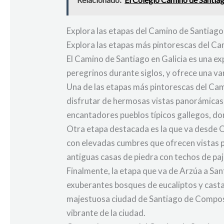
Explora las etapas del Camino de Santiago e
Explora las etapas más pintorescas del Ca
El Camino de Santiago en Galicia es una exp
peregrinos durante siglos, y ofrece una va
Una de las etapas más pintorescas del Cam
disfrutar de hermosas vistas panorámicas 
encantadores pueblos típicos gallegos, do
Otra etapa destacada es la que va desde O
con elevadas cumbres que ofrecen vistas p
antiguas casas de piedra con techos de paj
Finalmente, la etapa que va de Arzúa a Sa
exuberantes bosques de eucaliptos y castañ
majestuosa ciudad de Santiago de Composte
vibrante de la ciudad.