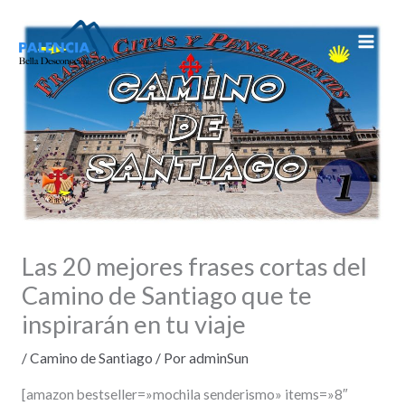
Ir
al
contenido
Las 20 mejores frases cortas del
Camino de Santiago que te
inspirarán en tu viaje
/
Camino de Santiago
/ Por
adminSun
[amazon bestseller=»mochila senderismo» items=»8″