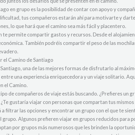
o juntos los desafíos que se presenten en el camino.
iago en grupo es la posibilidad de contar con apoyo y compañ
ificultad, tus compañeros estarán ahí para motivarte y dar
, lo que hará que el camino sea más fácil y placentero.
te permite compartir gastos y recursos. Desde el alojamiento
conómica. También podréis compartir el peso de las mochilas y
levadero.
ar el Camino de Santiago
 Santiago, una de las mejores formas de disfrutarlo al máxim
entre una experiencia enriquecedora y un viaje solitario. A
en el Camino.
 tipo de compañeros de viaje estás buscando. ¿Prefieres un gr
¿Te gustaría viajar con personas que compartan tus mismos 
 a filtrar las opciones y encontrar un grupo con el que te si
l grupo. Algunos prefieren viajar en grupos reducidos para p
, optan por grupos más numerosos que les brinden la oportun