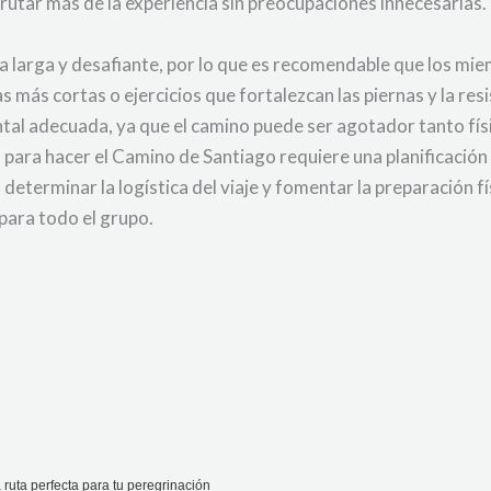
isfrutar más de la experiencia sin preocupaciones innecesarias.
a larga y desafiante, por lo que es recomendable que los mi
s más cortas o ejercicios que fortalezcan las piernas y la re
al adecuada, ya que el camino puede ser agotador tanto fí
para hacer el Camino de Santiago requiere una planificación c
 determinar la logística del viaje y fomentar la preparación f
para todo el grupo.
ruta perfecta para tu peregrinación