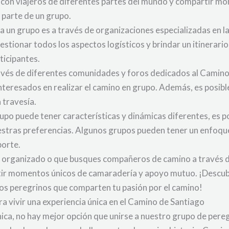
r con viajeros de diferentes partes del mundo y compartir mo
 parte de un grupo.
a un grupo es a través de organizaciones especializadas en la
estionar todos los aspectos logísticos y brindar un itinerar
ticipantes.
ravés de diferentes comunidades y foros dedicados al Camino
teresados en realizar el camino en grupo. Además, es posibl
 travesía.
upo puede tener características y dinámicas diferentes, es p
uestras preferencias. Algunos grupos pueden tener un enfoqu
porte.
e organizado o que busques compañeros de camino a través d
tir momentos únicos de camaradería y apoyo mutuo. ¡Descubr
ros peregrinos que comparten tu pasión por el camino!
a vivir una experiencia única en el Camino de Santiago
nica, no hay mejor opción que unirse a nuestro grupo de pere