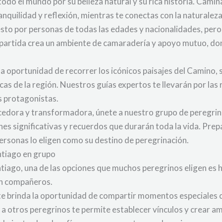
todo el mundo por su belleza natural y su rica historia. Cami
nquilidad y reflexión, mientras te conectas con la naturaleza
to por personas de todas las edades y nacionalidades, pero 
partida crea un ambiente de camaradería y apoyo mutuo, do
 la oportunidad de recorrer los icónicos paisajes del Camino, 
icas de la región. Nuestros guías expertos te llevarán por la
s protagonistas.
cedora y transformadora, únete a nuestro grupo de peregrin
s significativas y recuerdos que durarán toda la vida. Prepá
ersonas lo eligen como su destino de peregrinación.
antiago en grupo
tiago, una de las opciones que muchos peregrinos eligen es 
on compañeros.
 te brinda la oportunidad de compartir momentos especiales 
 a otros peregrinos te permite establecer vínculos y crear a