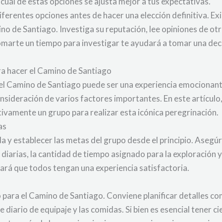
cuál de estas opciones se ajusta mejor a tus expectativas.
ferentes opciones antes de hacer una elección definitiva. 
no de Santiago. Investiga su reputación, lee opiniones de otr
omarte un tiempo para investigar te ayudará a tomar una dec
ra hacer el Camino de Santiago
el Camino de Santiago puede ser una experiencia emocionant
onsideración de varios factores importantes. En este artícul
ivamente un grupo para realizar esta icónica peregrinación.
as
 y establecer las metas del grupo desde el principio. Asegúra
tas diarias, la cantidad de tiempo asignado para la exploración
ará que todos tengan una experiencia satisfactoria.
po para el Camino de Santiago. Conviene planificar detalles c
te diario de equipaje y las comidas. Si bien es esencial tener c