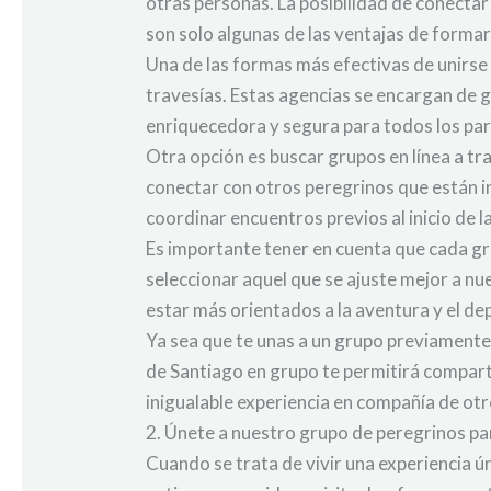
otras personas. La posibilidad de conecta
son solo algunas de las ventajas de formar
Una de las formas más efectivas de unirse 
travesías. Estas agencias se encargan de g
enriquecedora y segura para todos los par
Otra opción es buscar grupos en línea a t
conectar con otros peregrinos que están in
coordinar encuentros previos al inicio de la
Es importante tener en cuenta que cada gr
seleccionar aquel que se ajuste mejor a n
estar más orientados a la aventura y el de
Ya sea que te unas a un grupo previament
de Santiago en grupo te permitirá compar
inigualable experiencia en compañía de ot
2. Únete a nuestro grupo de peregrinos par
Cuando se trata de vivir una experiencia ú