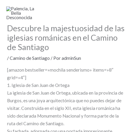
Ir
al
contenido
Descubre la majestuosidad de las
iglesias románicas en el Camino
de Santiago
/
Camino de Santiago
/ Por
adminSun
[amazon bestseller=»mochila senderismo» items=»8″
grid=»4″]
1. Iglesia de San Juan de Ortega
La iglesia de San Juan de Ortega, ubicada en la provincia de
Burgos, es una joya arquitectónica que no puedes dejar de
visitar. Construida en el siglo XII, esta iglesia románica ha
sido declarada Monumento Nacional y forma parte de la
ruta del Camino de Santiago.
Su fachada, adornada con una portada impresionante,