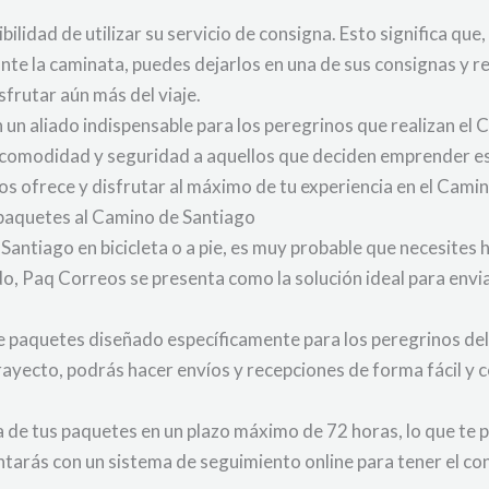
lidad de utilizar su servicio de consigna. Esto significa que,
nte la caminata, puedes dejarlos en una de sus consignas y r
isfrutar aún más del viaje.
 un aliado indispensable para los peregrinos que realizan el 
 comodidad y seguridad a aquellos que deciden emprender es
os ofrece y disfrutar al máximo de tu experiencia en el Cami
r paquetes al Camino de Santiago
 Santiago en bicicleta o a pie, es muy probable que necesites
ido, Paq Correos se presenta como la solución ideal para env
e paquetes diseñado específicamente para los peregrinos de
 trayecto, podrás hacer envíos y recepciones de forma fácil y
e tus paquetes en un plazo máximo de 72 horas, lo que te per
ontarás con un sistema de seguimiento online para tener el c