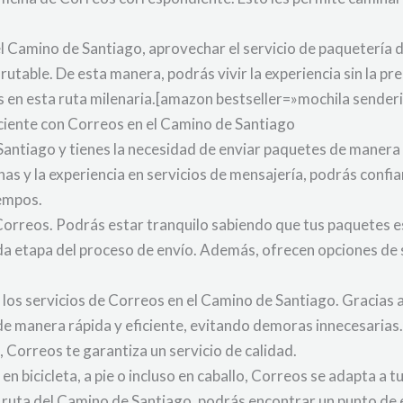
 el Camino de Santiago, aprovechar el servicio de paquetería
utable. De esta manera, podrás vivir la experiencia sin la p
s en esta ruta milenaria.[amazon bestseller=»mochila sender
ciente con Correos en el Camino de Santiago
 Santiago y tienes la necesidad de enviar paquetes de manera 
inas y la experiencia en servicios de mensajería, podrás confia
iempos.
 Correos. Podrás estar tranquilo sabiendo que tus paquetes 
da etapa del proceso de envío. Además, ofrecen opciones de 
los servicios de Correos en el Camino de Santiago. Gracias a 
e manera rápida y eficiente, evitando demoras innecesarias. 
, Correos te garantiza un servicio de calidad.
n bicicleta, a pie o incluso en caballo, Correos se adapta a 
a ruta del Camino de Santiago, podrás encontrar un punto de 