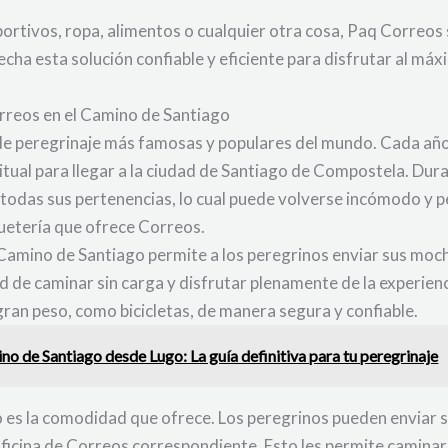
portivos, ropa, alimentos o cualquier otra cosa, Paq Correos
cha esta solución confiable y eficiente para disfrutar al máx
orreos en el Camino de Santiago
 de peregrinaje más famosas y populares del mundo. Cada año
tual para llegar a la ciudad de Santiago de Compostela. Dura
todas sus pertenencias, lo cual puede volverse incómodo y pe
uetería que ofrece Correos.
 Camino de Santiago permite a los peregrinos enviar sus moch
rtad de caminar sin carga y disfrutar plenamente de la experie
 gran peso, como bicicletas, de manera segura y confiable.
no de Santiago desde Lugo: La guía definitiva para tu peregrinaje
cio es la comodidad que ofrece. Los peregrinos pueden enviar 
 oficina de Correos correspondiente. Esto les permite camina