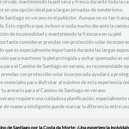
 circule, manteniendo la piel seca y fresca durante toda la c
rte en una opción ideal para largas jornadas de senderismo.
Santiago en verano es el poliéster. Aunque no es tan transpi
. Esto significa que, incluso si suda mucho durante la camina
ción de incomodidad y manteniendo la frescura en su piel.
portante considerar prendas con protección solar incorporad
lo que es especialmente importante durante las largas exposi
ción para mantener la piel protegida y evitar quemaduras so
da para el Camino de Santiago en verano, es recomendable opt
 prendas con protección solar incorporada ayudará a proteger
 esenciales para disfrutar al máximo de esta experiencia úni
 tu armario para el Camino de Santiago en verano
verano requiere una cuidadosa planificación, especialmente 
 de manera inteligente puede marcar la diferencia entre un
no de Santiago por la Costa da Morte: ¡Una experiencia inolvidab