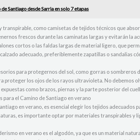
 de Santiago desde Sarria en solo 7 etapas
 y transpirable, como camisetas de tejidos técnicos que abs
ernos frescos durante las caminatas largas y evitarán la ac
alones cortos o las faldas largas de material ligero, que perm
calzado adecuado, preferiblemente zapatillas o sandalias có
ccesorios para protegernos del sol, como gorras o sombreros 
para proteger los ojos de los rayos ultravioleta. No debemos o
 expuestas como brazos, piernas y la parte posterior del cue
es para el Camino de Santiago en verano
antiago en verano, es esencial elegir los tejidos adecuados 
aturas, es importante optar por materiales transpirables y l
derismo en verano es el algodón, ya que es un material natur