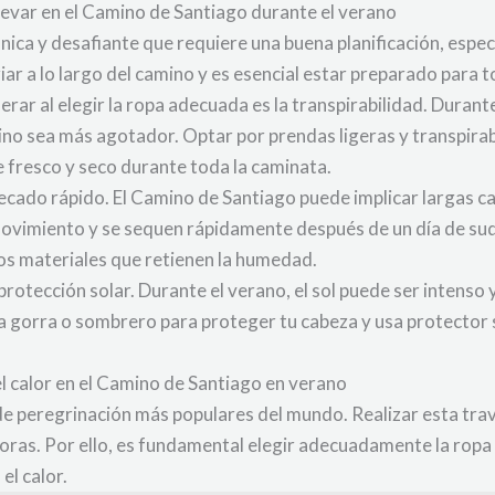
levar en el Camino de Santiago durante el verano
nica y desafiante que requiere una buena planificación, espe
riar a lo largo del camino y es esencial estar preparado para 
rar al elegir la ropa adecuada es la transpirabilidad. Duran
ino sea más agotador. Optar por prendas ligeras y transpir
 fresco y seco durante toda la caminata.
ecado rápido. El Camino de Santiago puede implicar largas cam
movimiento y se sequen rápidamente después de un día de su
los materiales que retienen la humedad.
rotección solar. Durante el verano, el sol puede ser intenso
r una gorra o sombrero para proteger tu cabeza y usa protector
l calor en el Camino de Santiago en verano
de peregrinación más populares del mundo. Realizar esta trav
as. Por ello, es fundamental elegir adecuadamente la ropa q
el calor.