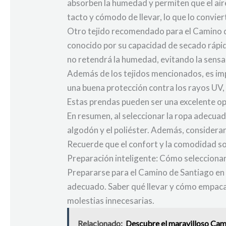
absorben la humedad y permiten que el aire
tacto y cómodo de llevar, lo que lo convie
Otro tejido recomendado para el Camino de 
conocido por su capacidad de secado rápido
no retendrá la humedad, evitando la sensa
Además de los tejidos mencionados, es im
una buena protección contra los rayos UV, 
Estas prendas pueden ser una excelente op
En resumen, al seleccionar la ropa adecua
algodón y el poliéster. Además, considerar
Recuerde que el confort y la comodidad son
Preparación inteligente: Cómo seleccionar
Prepararse para el Camino de Santiago en 
adecuado. Saber qué llevar y cómo empacar
molestias innecesarias.
Relacionado:
Descubre el maravilloso Cami