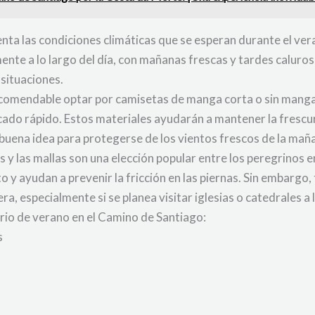
enta las condiciones climáticas que se esperan durante el ve
te a lo largo del día, con mañanas frescas y tardes calurosas
 situaciones.
recomendable optar por camisetas de manga corta o sin manga
cado rápido. Estos materiales ayudarán a mantener la frescur
buena idea para protegerse de los vientos frescos de la maña
tos y las mallas son una elección popular entre los peregrino
 y ayudan a prevenir la fricción en las piernas. Sin embargo
ra, especialmente si se planea visitar iglesias o catedrales a 
ario de verano en el Camino de Santiago:
s