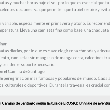
tas y muchas horas bajo el sol, por lo que es esencial que tu
xcelentes opciones, ya que permiten que tu piel respire y evit
er variable, especialmente en primavera y otoño. Es recomend
mperatura. Lleva una camiseta fina como base, una chaqueta 
inar
natas diarias, por lo que es clave elegir ropa cómoda y adec
iento, camisetas sin mangas o de manga corta, calcetines tra
y brinden el soporte necesario.
en el Camino de Santiago
 de peregrinación más famosas y populares del mundo. Cada 
s, culturales o deportivos. Durante la travesía, es crucial c
l Camino de Santiago según la guía de EROSKI: Un viaje de aventur