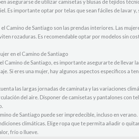
n asegurarse de utilizar camisetas y blusas de tejidos técni
el. Es importante optar por telas que sean fáciles de lavar y,
 el Camino de Santiago son las prendas interiores. Las mujer
viten rozaduras. Es recomendable optar por modelos sin costu
mujer en el Camino de Santiago
l Camino de Santiago, es importante asegurarte de llevar l
je. Si eres una mujer, hay algunos aspectos específicos a tene
uenta las largas jornadas de caminata y las variaciones climá
rculación del aire. Disponer de camisetas y pantalones con te
o.
amino de Santiago puede ser impredecible, incluso en verano.
iciones climáticas. Elige ropa que te permita añadir o quita
r, frío o llueve.