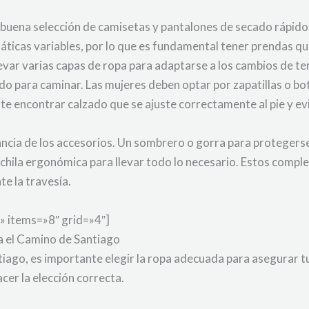
a buena selección de camisetas y pantalones de secado rápido
máticas variables, por lo que es fundamental tener prendas 
var varias capas de ropa para adaptarse a los cambios de t
do para caminar. Las mujeres deben optar por zapatillas o 
te encontrar calzado que se ajuste correctamente al pie y evi
ncia de los accesorios. Un sombrero o gorra para protegerse
ochila ergonómica para llevar todo lo necesario. Estos comp
e la travesía.
» items=»8″ grid=»4″]
a el Camino de Santiago
tiago, es importante elegir la ropa adecuada para asegurar 
cer la elección correcta.