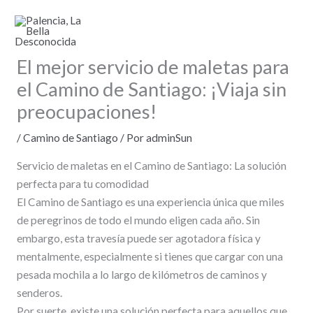
Ir
al
contenido
El mejor servicio de maletas para
el Camino de Santiago: ¡Viaja sin
preocupaciones!
/
Camino de Santiago
/ Por
adminSun
Servicio de maletas en el Camino de Santiago: La solución
perfecta para tu comodidad
El Camino de Santiago es una experiencia única que miles
de peregrinos de todo el mundo eligen cada año. Sin
embargo, esta travesía puede ser agotadora física y
mentalmente, especialmente si tienes que cargar con una
pesada mochila a lo largo de kilómetros de caminos y
senderos.
Por suerte, existe una solución perfecta para aquellos que