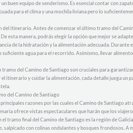
er un buen equipo de senderismo. Es esencial contar con zap
cuada para el clima y una mochila liviana pero lo suficientem
n del itinerario. Antes de comenzar el último tramo del Camin
. De esta manera, podrás elegir la opción que mejor se adapte
ncia de la hidratación y la alimentación adecuada. Durante e
 suficiente agua para el recorrido. Asimismo, llevar alimento
o tramo del Camino de Santiago son cruciales para garantizar
l itinerario y cuidar la alimentación, cada detalle juega un 
tela.
ramo del Camino de Santiago
 principales razones por las cuales el Camino de Santiago atr
lenaria ofrece vistas espectaculares que harán que los viajero
el tramo final del Camino de Santiago es la región de Galicia
te, salpicado con colinas ondulantes y bosques frondosos. A 