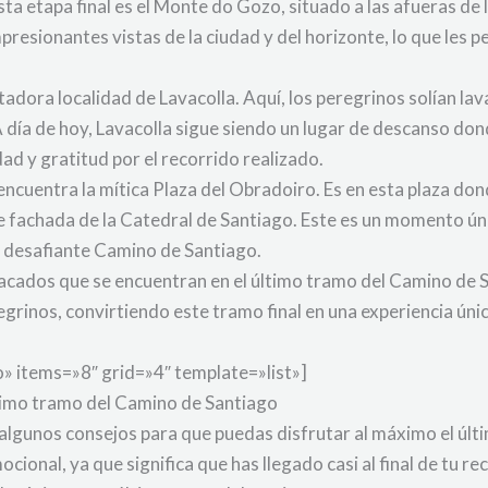
a etapa final es el Monte do Gozo, situado a las afueras de 
resionantes vistas de la ciudad y del horizonte, lo que les pe
tadora localidad de Lavacolla. Aquí, los peregrinos solían la
l. A día de hoy, Lavacolla sigue siendo un lugar de descanso 
ad y gratitud por el recorrido realizado.
ncuentra la mítica Plaza del Obradoiro. Es en esta plaza don
te fachada de la Catedral de Santiago. Este es un momento úni
l desafiante Camino de Santiago.
tacados que se encuentran en el último tramo del Camino de S
egrinos, convirtiendo este tramo final en una experiencia únic
 items=»8″ grid=»4″ template=»list»]
ltimo tramo del Camino de Santiago
 algunos consejos para que puedas disfrutar al máximo el úl
onal, ya que significa que has llegado casi al final de tu r