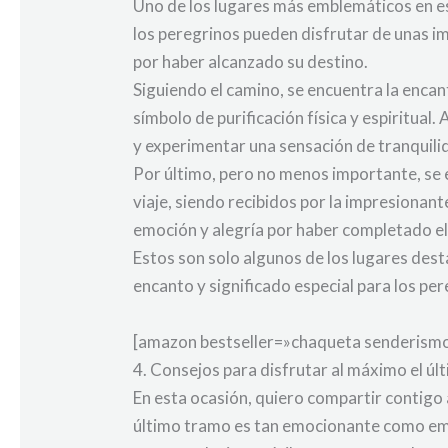
Uno de los lugares más emblemáticos en est
los peregrinos pueden disfrutar de unas imp
por haber alcanzado su destino.
Siguiendo el camino, se encuentra la encan
símbolo de purificación física y espiritua
y experimentar una sensación de tranquilid
Por último, pero no menos importante, se e
viaje, siendo recibidos por la impresionan
emoción y alegría por haber completado e
Estos son solo algunos de los lugares des
encanto y significado especial para los per
[amazon bestseller=»chaqueta senderismo»
4. Consejos para disfrutar al máximo el ú
En esta ocasión, quiero compartir contigo
último tramo es tan emocionante como emoci