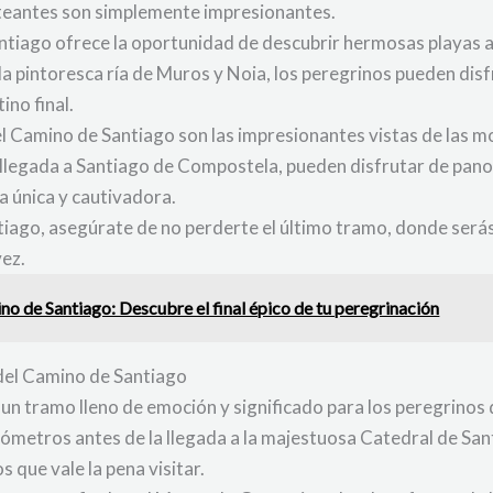
nteantes son simplemente impresionantes.
tiago ofrece la oportunidad de descubrir hermosas playas a l
la pintoresca ría de Muros y Noia, los peregrinos pueden disfr
ino final.
 Camino de Santiago son las impresionantes vistas de las mo
u llegada a Santiago de Compostela, pueden disfrutar de pa
a única y cautivadora.
tiago, asegúrate de no perderte el último tramo, donde será
vez.
no de Santiago: Descubre el final épico de tu peregrinación
 del Camino de Santiago
un tramo lleno de emoción y significado para los peregrinos 
 kilómetros antes de la llegada a la majestuosa Catedral de S
 que vale la pena visitar.