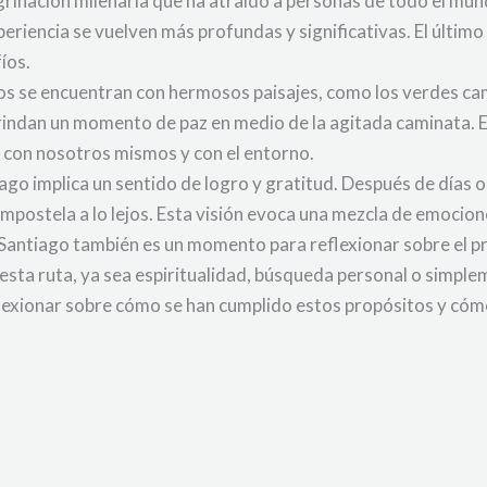
grinación milenaria que ha atraído a personas de todo el mun
experiencia se vuelven más profundas y significativas. El últi
íos.
inos se encuentran con hermosos paisajes, como los verdes ca
 brindan un momento de paz en medio de la agitada caminata. E
r con nosotros mismos y con el entorno.
iago implica un sentido de logro y gratitud. Después de días
postela a lo lejos. Esta visión evoca una mezcla de emociones
 Santiago también es un momento para reflexionar sobre el pr
ta ruta, ya sea espiritualidad, búsqueda personal o simplement
lexionar sobre cómo se han cumplido estos propósitos y cóm