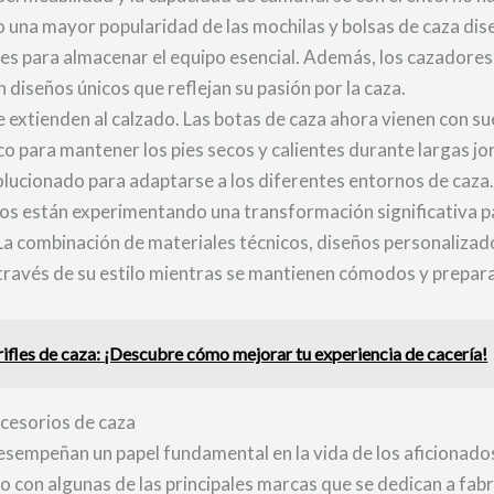
o una mayor popularidad de las mochilas y bolsas de caza di
es para almacenar el equipo esencial. Además, los cazadore
diseños únicos que reflejan su pasión por la caza.
extienden al calzado. Las botas de caza ahora vienen con suel
o para mantener los pies secos y calientes durante largas jo
olucionado para adaptarse a los diferentes entornos de caza
ios están experimentando una transformación significativa pa
a combinación de materiales técnicos, diseños personalizado
través de su estilo mientras se mantienen cómodos y prepara
rifles de caza: ¡Descubre cómo mejorar tu experiencia de cacería!
ccesorios de caza
sempeñan un papel fundamental en la vida de los aficionados
o con algunas de las principales marcas que se dedican a fab