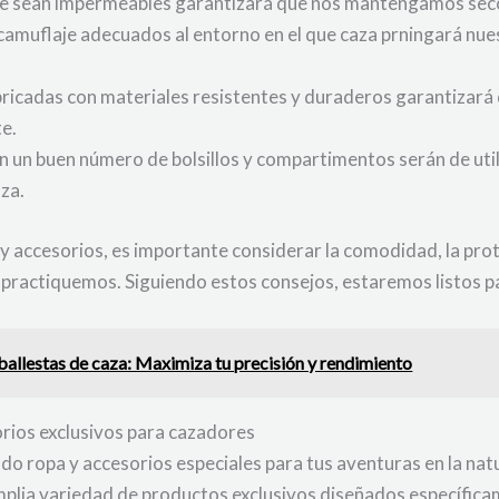
e sean impermeables garantizará que nos mantengamos secos
camuflaje adecuados al entorno en el que caza prningará nues
bricadas con materiales resistentes y duraderos garantizar
e.
n un buen número de bolsillos y compartimentos serán de ut
za.
 y accesorios, es importante considerar la comodidad, la prote
 practiquemos. Siguiendo estos consejos, estaremos listos pa
ballestas de caza: Maximiza tu precisión y rendimiento
orios exclusivos para cazadores
do ropa y accesorios especiales para tus aventuras en la natu
amplia variedad de productos exclusivos diseñados específic