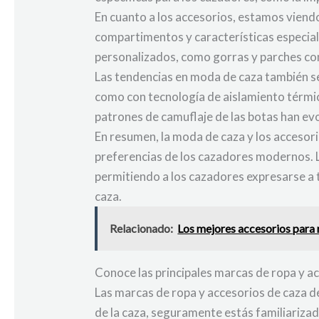
En cuanto a los accesorios, estamos viend
compartimentos y características especial
personalizados, como gorras y parches con 
Las tendencias en moda de caza también se 
como con tecnología de aislamiento térmic
patrones de camuflaje de las botas han ev
En resumen, la moda de caza y los accesor
preferencias de los cazadores modernos. L
permitiendo a los cazadores expresarse a 
caza.
Relacionado:
Los mejores accesorios para 
Conoce las principales marcas de ropa y a
Las marcas de ropa y accesorios de caza de
de la caza, seguramente estás familiarizad