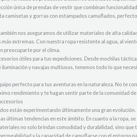
ción única de prendas de vestir que combinan funcionalidad
a camisetas y gorras con estampados camuflados, perfectos
ambién nos aseguramos de utilizar materiales de alta calida
 más extremas. Con nuestra ropa resistente al agua, al vient
n preocuparte por el clima.
esorios útiles para tus expediciones. Desde mochilas táctic
e iluminación y navajas multiusos, tenemos todo lo que neces
quipo perfecto para tus aventuras en la naturaleza. No te co
áximo rendimiento y te hagan sentir parte de la comunidad 
accesorios
nados están experimentando últimamente una gran evolución.
 las últimas tendencias en este ámbito. En cuanto a la ropa, s
ateriales no solo brindan comodidad y durabilidad, sino que 
permeabilidad y la capacidad de camuflarse con el entorno na