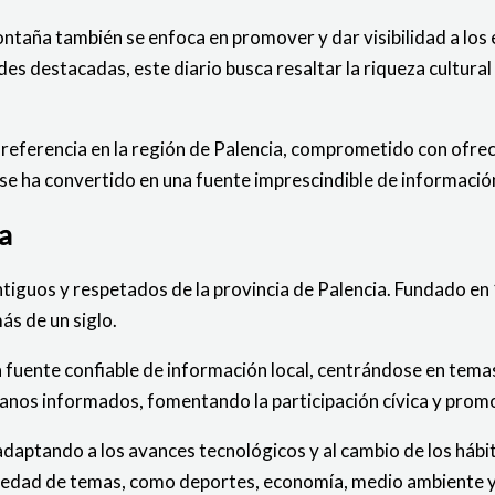
ontaña también se enfoca en promover y dar visibilidad a los 
es destacadas, este diario busca resaltar la riqueza cultural 
 referencia en la región de Palencia, comprometido con ofrec
e ha convertido en una fuente imprescindible de información
a
tiguos y respetados de la provincia de Palencia. Fundado en 1
ás de un siglo.
fuente confiable de información local, centrándose en temas p
anos informados, fomentando la participación cívica y promov
 adaptando a los avances tecnológicos y al cambio de los háb
variedad de temas, como deportes, economía, medio ambiente 