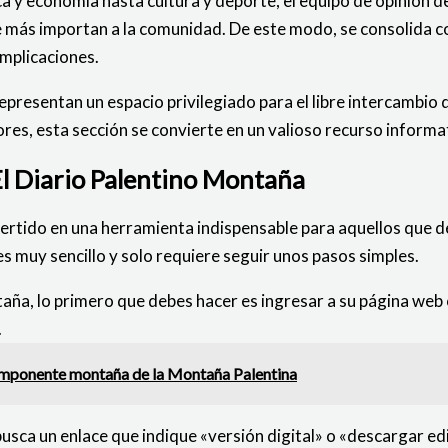
 y economía hasta cultura y deporte, el equipo de opinión d
e más importan a la comunidad. De este modo, se consolida c
mplicaciones.
epresentan un espacio privilegiado para el libre intercambio 
tores, esta sección se convierte en un valioso recurso inform
 El Diario Palentino Montaña
onvertido en una herramienta indispensable para aquellos qu
es muy sencillo y solo requiere seguir unos pasos simples.
taña, lo primero que debes hacer es ingresar a su página web o
.
a imponente montaña de la Montaña Palentina
 busca un enlace que indique «versión digital» o «descargar ed