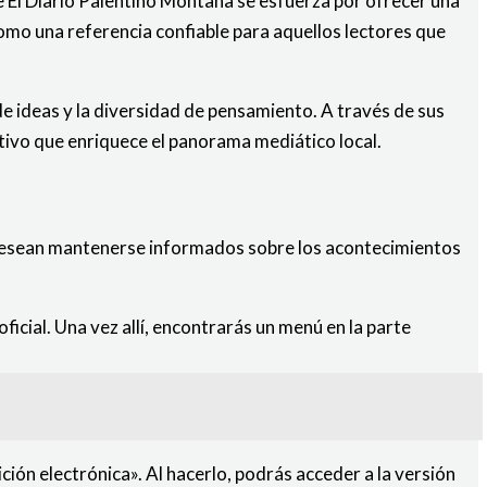
e El Diario Palentino Montaña se esfuerza por ofrecer una
omo una referencia confiable para aquellos lectores que
de ideas y la diversidad de pensamiento. A través de sus
ativo que enriquece el panorama mediático local.
e desean mantenerse informados sobre los acontecimientos
ficial. Una vez allí, encontrarás un menú en la parte
ición electrónica». Al hacerlo, podrás acceder a la versión