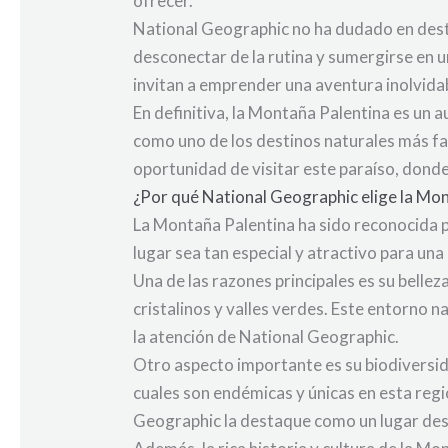
ofrecer.
National Geographic no ha dudado en desta
desconectar de la rutina y sumergirse en un
invitan a emprender una aventura inolvidab
En definitiva, la Montaña Palentina es un 
como uno de los destinos naturales más fas
oportunidad de visitar este paraíso, dond
¿Por qué National Geographic elige la Mo
La Montaña Palentina ha sido reconocida 
lugar sea tan especial y atractivo para u
Una de las razones principales es su belle
cristalinos y valles verdes. Este entorno 
la atención de National Geographic.
Otro aspecto importante es su biodiversid
cuales son endémicas y únicas en esta reg
Geographic la destaque como un lugar de