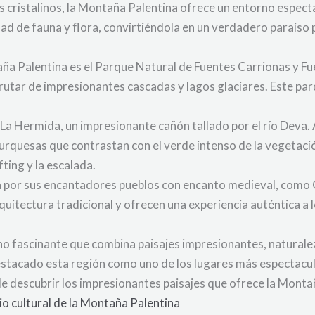
s cristalinos, la Montaña Palentina ofrece un entorno espect
ad de fauna y flora, convirtiéndola en un verdadero paraíso p
aña Palentina es el Parque Natural de Fuentes Carrionas y 
frutar de impresionantes cascadas y lagos glaciares. Este pa
La Hermida, un impresionante cañón tallado por el río Deva. 
 turquesas que contrastan con el verde intenso de la vegetac
ting y la escalada.
 por sus encantadores pueblos con encanto medieval, como 
uitectura tradicional y ofrecen una experiencia auténtica a 
no fascinante que combina paisajes impresionantes, naturalez
tacado esta región como uno de los lugares más espectacular
de descubrir los impresionantes paisajes que ofrece la Monta
nio cultural de la Montaña Palentina