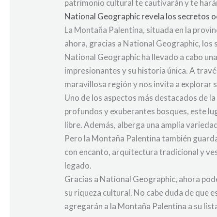
patrimonio cultural te cautivarán y te ha
National Geographic revela los secretos o
La Montaña Palentina, situada en la provinc
ahora, gracias a National Geographic, los
National Geographic ha llevado a cabo una
impresionantes y su historia única. A trav
maravillosa región y nos invita a explorar 
Uno de los aspectos más destacados de la 
profundos y exuberantes bosques, este lug
libre. Además, alberga una amplia variedad
Pero la Montaña Palentina también guarda
con encanto, arquitectura tradicional y ves
legado.
Gracias a National Geographic, ahora pod
su riqueza cultural. No cabe duda de que e
agregarán a la Montaña Palentina a su list