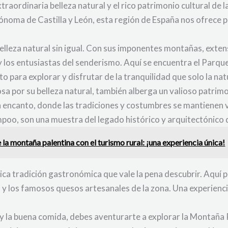
traordinaria belleza natural y el rico patrimonio cultural de 
ónoma de Castilla y León, esta región de España nos ofrece p
lleza natural sin igual. Con sus imponentes montañas, extens
y los entusiastas del senderismo. Aquí se encuentra el Parq
 para explorar y disfrutar de la tranquilidad que solo la na
a por su belleza natural, también alberga un valioso patrimo
encanto, donde las tradiciones y costumbres se mantienen vi
poo, son una muestra del legado histórico y arquitectónico d
 la montaña palentina con el turismo rural: ¡una experiencia única!
ca tradición gastronómica que vale la pena descubrir. Aquí p
a y los famosos quesos artesanales de la zona. Una experiencia
a y la buena comida, debes aventurarte a explorar la Montaña P