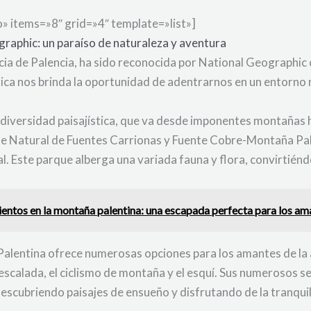
 items=»8″ grid=»4″ template=»list»]
raphic: un paraíso de naturaleza y aventura
ncia de Palencia, ha sido reconocida por National Geographi
érica nos brinda la oportunidad de adentrarnos en un entorno
diversidad paisajística, que va desde imponentes montañas h
e Natural de Fuentes Carrionas y Fuente Cobre-Montaña Pale
al. Este parque alberga una variada fauna y flora, convirtién
entos en la montaña palentina: una escapada perfecta para los ama
Palentina ofrece numerosas opciones para los amantes de la 
escalada, el ciclismo de montaña y el esquí. Sus numerosos s
escubriendo paisajes de ensueño y disfrutando de la tranquil