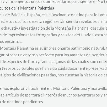
rán vivir momentos únicos que recordarás para siempre. ¡No t
cultos de la Montaña Palentina
ia de Palencia, España, es un fascinante destino para los ama
 secretos ocultos de esta región están siendo revelados al m
 exhaustiva investigación de la Montaña Palentina, descubrie
és de impresionantes fotografías y relatos detallados, esta 
sus encantos.
Montaña Palentina es su impresionante patrimonio natural. 
ar ofrece un entorno perfecto para los amantes del senderism
 de especies de flora y fauna, algunas de las cuales son endé
 tesoros culturales que han sido cuidadosamente preservados
tigios de civilizaciones pasadas, nos cuentan la historia de e
emos explorar virtualmente la Montaña Palentina y maravill
ste artículo despertará el interés de muchos aventureros y a
a de destinos pendientes.