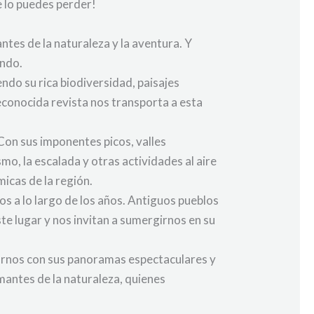
e lo puedes perder!
ntes de la naturaleza y la aventura. Y
undo.
ndo su rica biodiversidad, paisajes
reconocida revista nos transporta a esta
Con sus imponentes picos, valles
o, la escalada y otras actividades al aire
micas de la región.
 a lo largo de los años. Antiguos pueblos
ste lugar y nos invitan a sumergirnos en su
arnos con sus panoramas espectaculares y
mantes de la naturaleza, quienes