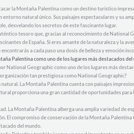
car la Montaña Palentina como un destino turístico impresc
 entorno natural único. Sus paisajes espectaculares y su ampli
le, desvelando los secretos de este fascinante lugar.
auténtico tesoro que, gracias al reconocimiento de National 
cinantes de España. Si eres amante de la naturaleza y la ave
e encontrarás a cada paso una dosis de belleza y emoción in
ntaña Palentina como uno de los lugares más destacados de
por National Geographic como uno de los lugares más desta
na organización tan prestigiosa como National Geographic?
za natural. La Montaña Palentina cuenta con paisajes impresi
natural proporciona una gran cantidad de oportunidades para 
ad. La Montaña Palentina alberga una amplia variedad de espe
ión. El compromiso de conservación de la Montaña Palentina 
stacado del mundo.