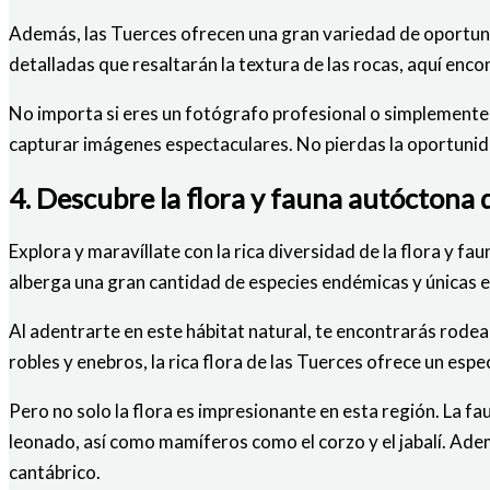
Además, las Tuerces ofrecen una gran variedad de oportuni
detalladas que resaltarán la textura de las rocas, aquí enco
No importa si eres un fotógrafo profesional o simplemente 
capturar imágenes espectaculares. No pierdas la oportunidad
4. Descubre la flora y fauna autóctona 
Explora y maravíllate con la rica diversidad de la flora y f
alberga una gran cantidad de especies endémicas y únicas e
Al adentrarte en este hábitat natural, te encontrarás rode
robles y enebros, la rica flora de las Tuerces ofrece un esp
Pero no solo la flora es impresionante en esta región. La f
leonado, así como mamíferos como el corzo y el jabalí. Adem
cantábrico.