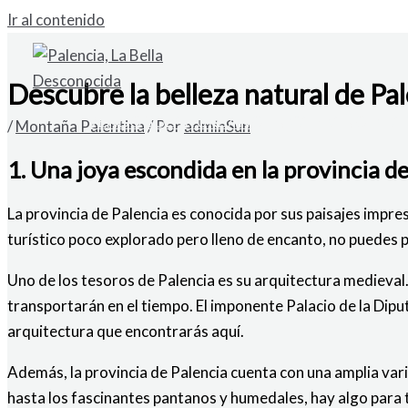
Ir al contenido
Descubre la belleza natural de Pa
VENDO SOLAR URBANO EN CARDAÑO DE A
/
Montaña Palentina
/ Por
adminSun
1. Una joya escondida en la provincia de
La provincia de Palencia
es conocida por sus paisajes impres
turístico poco explorado pero lleno de encanto, no puedes p
Uno de los tesoros de Palencia es su arquitectura medieval. 
transportarán en el tiempo. El imponente Palacio de la Dipu
arquitectura que encontrarás aquí.
Además, la provincia de Palencia cuenta con una amplia var
hasta los fascinantes pantanos y humedales, hay algo para 