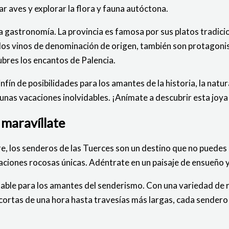
r aves y explorar la flora y fauna autóctona.
osa gastronomía. La provincia es famosa por sus platos tradic
 los vinos de denominación de origen, también son protagonist
bres los encantos de Palencia.
fín de posibilidades para los amantes de la historia, la natu
 unas vacaciones inolvidables. ¡Anímate a descubrir esta joya
 maravíllate
ibre, los senderos de las Tuerces son un destino que no puedes
ciones rocosas únicas. Adéntrate en un paisaje de ensueño y 
lable para los amantes del senderismo. Con una variedad de ru
cortas de una hora hasta travesías más largas, cada sendero 