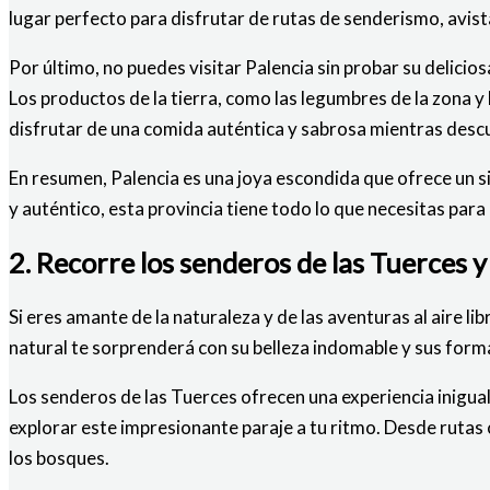
lugar perfecto para disfrutar de rutas de senderismo, avista
Por último, no puedes visitar Palencia sin probar su delici
Los productos de la tierra, como las legumbres de la zona y
disfrutar de una comida auténtica y sabrosa mientras descu
En resumen, Palencia es una joya escondida que ofrece un sin
y auténtico, esta provincia tiene todo lo que necesitas para
2. Recorre los senderos de las Tuerces y
Si eres amante de la naturaleza y de las aventuras al aire l
natural te sorprenderá con su belleza indomable y sus forma
Los senderos de las Tuerces ofrecen una experiencia inigua
explorar este impresionante paraje a tu ritmo. Desde rutas 
los bosques.