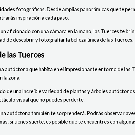
dades fotográficas. Desde amplias panorámicas que te permi
ntrarás inspiración a cada paso.
un aficionado con una cámara en la mano, las Tuerces te brin
 de descubrir y fotografíar la belleza única de las Tuerces.
de las Tuerces
auna autóctona que habita en el impresionante entorno de las 
n la zona.
ado de una increíble variedad de plantas y árboles autócton
ectáculo visual que no puedes perderte.
auna autóctona también te sorprenderá. Podrás observar aves r
ás, si tienes suerte, es posible que te encuentres con alguna