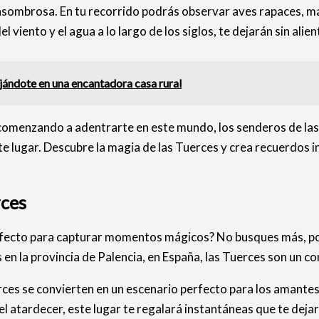
s asombrosa. En tu recorrido podrás observar aves rapaces, 
viento y el agua a lo largo de los siglos, te dejarán sin alien
jándote en una encantadora casa rural
 comenzando a adentrarte en este mundo, los senderos de las 
e lugar. Descubre la magia de las Tuerces y crea recuerdos i
rces
erfecto para capturar momentos mágicos? No busques más, po
s en la provincia de Palencia, en España, las Tuerces son un c
rces se convierten en un escenario perfecto para los amantes 
del atardecer, este lugar te regalará instantáneas que te dej