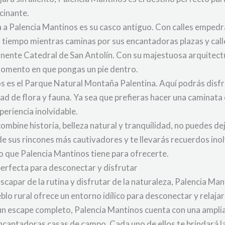
cinante.
ta a Palencia Mantinos es su casco antiguo. Con calles empedr
el tiempo mientras caminas por sus encantadoras plazas y call
onente Catedral de San Antolín. Con su majestuosa arquitectu
momento en que pongas un pie dentro.
s es el Parque Natural Montaña Palentina. Aquí podrás disf
ad de flora y fauna. Ya sea que prefieras hacer una caminat
periencia inolvidable.
mbine historia, belleza natural y tranquilidad, no puedes deja
 sus rincones más cautivadores y te llevarás recuerdos inolv
o que Palencia Mantinos tiene para ofrecerte.
perfecta para desconectar y disfrutar
scapar de la rutina y disfrutar de la naturaleza, Palencia Mant
blo rural ofrece un entorno idílico para desconectar y relajar
un escape completo, Palencia Mantinos cuenta con una ampli
cantadoras casas de campo. Cada uno de ellos te brindará l