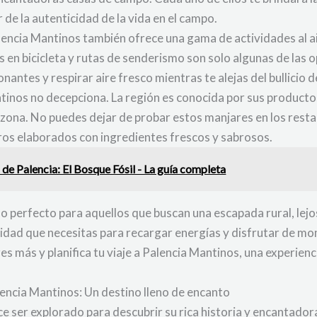
 de la autenticidad de la vida en el campo.
encia Mantinos también ofrece una gama de actividades al air
 en bicicleta y rutas de senderismo son solo algunas de las o
antes y respirar aire fresco mientras te alejas del bullicio d
inos no decepciona. La región es conocida por sus productos 
 zona. No puedes dejar de probar estos manjares en los rest
eros elaborados con ingredientes frescos y sabrosos.
de Palencia: El Bosque Fósil - La guía completa
o perfecto para aquellos que buscan una escapada rural, lejos
uilidad que necesitas para recargar energías y disfrutar de 
s más y planifica tu viaje a Palencia Mantinos, una experienc
alencia Mantinos: Un destino lleno de encanto
e ser explorado para descubrir su rica historia y encantador