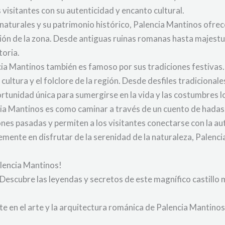
s visitantes con su autenticidad y encanto cultural.
aturales y su patrimonio histórico, Palencia Mantinos ofrece
ición de la zona. Desde antiguas ruinas romanas hasta majest
toria.
ia Mantinos también es famoso por sus tradiciones festivas. 
a cultura y el folclore de la región. Desde desfiles tradiciona
ortunidad única para sumergirse en la vida y las costumbres l
cia Mantinos es como caminar a través de un cuento de hadas.
ones pasadas y permiten a los visitantes conectarse con la au
mplemente en disfrutar de la serenidad de la naturaleza, Pale
alencia Mantinos!
Descubre las leyendas y secretos de este magnífico castillo
 en el arte y la arquitectura románica de Palencia Mantinos