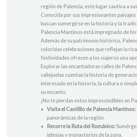
región de Palencia, este lugar cautiva a su
Conocida por sus impresionantes paisajes n
buscan sumergirse en la historia y la trad
Palencia Mantinos está impregnado de his
Además de su patrimonio histórico, Palenc
coloridas celebraciones que reflejan la ric
festividades ofrecen a los viajeros una op
Explorar las encantadoras calles de Palen
callejuelas cuentan la historia de generaci
interesado en la historia, la cultura o si
su encanto.
¡No te pierdas estos imprescindibles en P
Visita el Castilllo de Palencia Mantinos:
panorámicas de la región.
Recorre la Ruta del Románico:
Sumérgete
iglesias y monasterios de la zona.