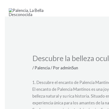
Ir
al
contenido
Descubre la belleza ocul
/
Palencia
/ Por
adminSun
1. Descubre el encanto de Palencia Mantin
El encanto de Palencia Mantinos es una joy
belleza natural y su rica historia. Situado
experiencia única para los amantes de la n