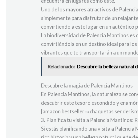
encuentra en lugares como este.
Uno de los mayores atractivos de Palencia 
simplemente para disfrutar de un relajante 
convirtiendo a este lugar en un auténtico p
La biodiversidad de Palencia Mantinos es o
convirtiéndola en un destino ideal para lo
vibrantes que te transportarán a un mundo 
Relacionado:
Descubre la belleza natural de
Descubre la magia de Palencia Mantinos
En Palencia Mantinos, la naturaleza se conv
descubrir este tesoro escondido y enamóra
[amazon bestseller=»chaquetas senderism
3. Planifica tu visita a Palencia Mantinos
Si estás planificando una visita a Palenci
rica historia y una belleza natural que te 