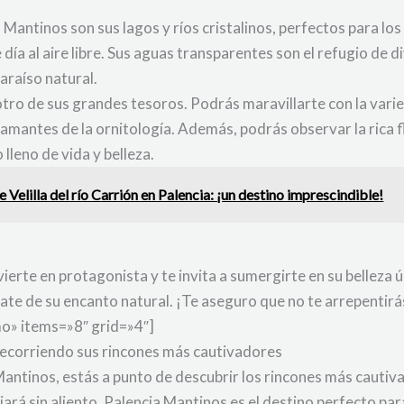
Mantinos son sus lagos y ríos cristalinos, perfectos para lo
día al aire libre. Sus aguas transparentes son el refugio de d
araíso natural.
tro de sus grandes tesoros. Podrás maravillarte con la vari
s amantes de la ornitología. Además, podrás observar la rica 
lleno de vida y belleza.
 Velilla del río Carrión en Palencia: ¡un destino imprescindible!
ierte en protagonista y te invita a sumergirte en su belleza 
te de su encanto natural. ¡Te aseguro que no te arrepentirá
o» items=»8″ grid=»4″]
: Recorriendo sus rincones más cautivadores
a Mantinos, estás a punto de descubrir los rincones más caut
dejará sin aliento, Palencia Mantinos es el destino perfecto pa