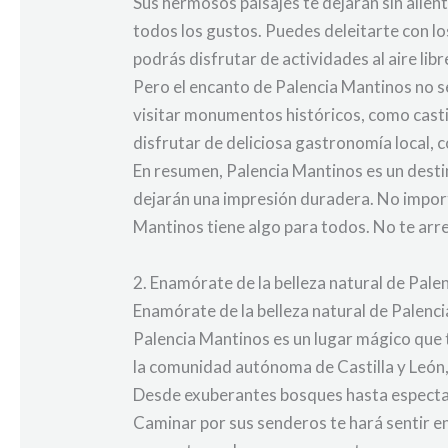
Sus hermosos paisajes te dejarán sin alie
todos los gustos. Puedes deleitarte con l
podrás disfrutar de actividades al aire li
Pero el encanto de Palencia Mantinos no se
visitar monumentos históricos, como castill
disfrutar de deliciosa gastronomía local, c
En resumen, Palencia Mantinos es un destino
dejarán una impresión duradera. No importa
Mantinos tiene algo para todos. No te arr
2. Enamórate de la belleza natural de Pale
Enamórate de la belleza natural de Palenc
Palencia Mantinos es un lugar mágico que t
la comunidad autónoma de Castilla y León,
Desde exuberantes bosques hasta espectacu
Caminar por sus senderos te hará sentir e