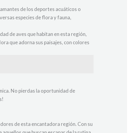
s amantes de los deportes acuáticos o
iversas especies de flora y fauna,
edad de aves que habitan en esta región,
flora que adorna sus paisajes, con colores
única. No pierdas la oportunidad de
s!
ivadores de esta encantadora región. Con su
ra aquellos que buscan escapar de la rutina