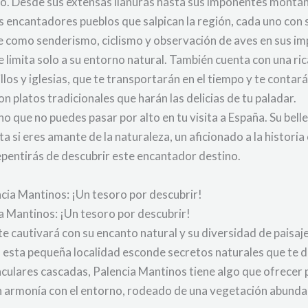
nto. Desde sus extensas llanuras hasta sus imponentes montañ
os encantadores pueblos que salpican la región, cada uno con
bre como senderismo, ciclismo y observación de aves en sus i
 limita solo a su entorno natural. También cuenta con una ric
os y iglesias, que te transportarán en el tiempo y te contará
on platos tradicionales que harán las delicias de tu paladar.
 que no puedes pasar por alto en tu visita a España. Su bellez
 si eres amante de la naturaleza, un aficionado a la histori
epentirás de descubrir este encantador destino.
ncia Mantinos: ¡Un tesoro por descubrir!
ia Mantinos: ¡Un tesoro por descubrir!
e cautivará con su encanto natural y su diversidad de paisajes
 esta pequeña localidad esconde secretos naturales que te de
lares cascadas, Palencia Mantinos tiene algo que ofrecer p
n armonía con el entorno, rodeado de una vegetación abundan