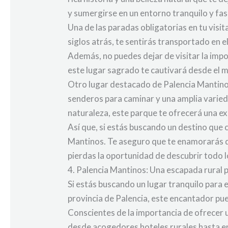
y sumergirse en un entorno tranquilo y fas
Una de las paradas obligatorias en tu visi
siglos atrás, te sentirás transportado en 
Además, no puedes dejar de visitar la imp
este lugar sagrado te cautivará desde el 
Otro lugar destacado de Palencia Mantino
senderos para caminar y una amplia varied
naturaleza, este parque te ofrecerá una ex
Así que, si estás buscando un destino que co
Mantinos. Te aseguro que te enamorarás de
pierdas la oportunidad de descubrir todo l
4. Palencia Mantinos: Una escapada rural 
Si estás buscando un lugar tranquilo para e
provincia de Palencia, este encantador pue
Conscientes de la importancia de ofrecer 
desde acogedores hoteles rurales hasta en