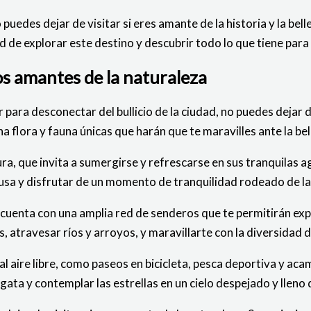
 puedes dejar de visitar si eres amante de la historia y la be
ad de explorar este destino y descubrir todo lo que tiene par
os amantes de la naturaleza
 para desconectar del bullicio de la ciudad, no puedes dejar d
 flora y fauna únicas que harán que te maravilles ante la be
pura, que invita a sumergirse y refrescarse en sus tranquila
usa y disfrutar de un momento de tranquilidad rodeado de la
e cuenta con una amplia red de senderos que te permitirán ex
atravesar ríos y arroyos, y maravillarte con la diversidad de
l aire libre, como paseos en bicicleta, pesca deportiva y ac
gata y contemplar las estrellas en un cielo despejado y lleno