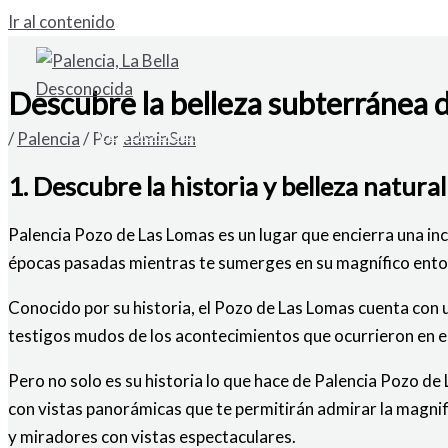
Ir al contenido
Descubre la belleza subterránea 
VENDO SOLAR URBANO EN CARDAÑO DE A
/
Palencia
/ Por
adminSun
1. Descubre la historia y belleza natura
Palencia Pozo de Las Lomas es un lugar que encierra una incr
épocas pasadas mientras te sumerges en su magnífico ento
Conocido por su historia, el Pozo de Las Lomas cuenta con u
testigos mudos de los acontecimientos que ocurrieron en es
Pero no solo es su historia lo que hace de Palencia Pozo de L
con vistas panorámicas que te permitirán admirar la magnif
y miradores con vistas espectaculares.