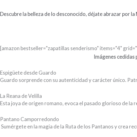
Descubre la belleza de lo desconocido, déjate abrazar por la
[amazon bestseller="zapatillas senderismo" items="4" grid="
Imágenes cedidas p
Espigüete desde Guardo
Guardo sorprende con su autenticidad y carácter único. Patri
La Reana de Velilla
Esta joya de origen romano, evoca el pasado glorioso de la reg
Pantano Camporredondo
Sumérgete en la magia de la Ruta de los Pantanos y crea rec