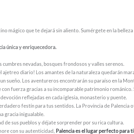
tino mágico que te dejará sin aliento. Sumérgete en la bellez
cia única y enriquecedora.
sus cumbres nevadas, bosques frondosos y valles serenos.
l ajetreo diario! Los amantes de la naturaleza quedarán mar
un sueño. Los aventureros encontrarán su paraíso en la Mon
ate con fuerza gracias a su incomparable patrimonio románico
a devoción reflejadas en cada iglesia, monasterio y puente.
 verdadero festín para tus sentidos. La Provincia de Palencia o
a gracia inigualable.
d de sus pueblos y déjate sorprender por su rica cultura.
amore con su autenticidad,
Palencia es el lugar perfecto para ti