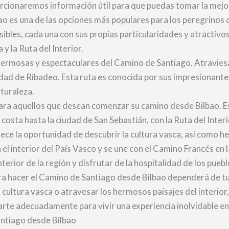
orcionaremos información útil para que puedas tomar la mejor
ao es una de las opciones más populares para los peregrinos 
sibles, cada una con sus propias particularidades y atractivo
y la Ruta del Interior.
hermosas y espectaculares del Camino de Santiago. Atraviesa 
udad de Ribadeo. Esta ruta es conocida por sus impresionante
aturaleza.
ara aquellos que desean comenzar su camino desde Bilbao. Es
 costa hasta la ciudad de San Sebastián, con la Ruta del Interi
rece la oportunidad de descubrir la cultura vasca, así como 
sa el interior del País Vasco y se une con el Camino Francés en
terior de la región y disfrutar de la hospitalidad de los puebl
ara hacer el Camino de Santiago desde Bilbao dependerá de tu
la cultura vasca o atravesar los hermosos paisajes del interio
arte adecuadamente para vivir una experiencia inolvidable e
antiago desde Bilbao