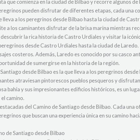
uta que comienza en la ciudad de Bilbao y recorre algunos de
peregrinos pueden disfrutar de diferentes etapas, cada una co
 lleva a los peregrinos desde Bilbao hasta la ciudad de Castr
te a los caminantes disfrutar de la brisa marina mientras r
escubrir la rica historia de Castro Urdiales y visitar la icóni
 peregrinos desde Castro Urdiales hasta la ciudad de Laredo
sajes costeros. Además, Laredo es conocido por su casco an
portunidad de sumergirse en la historia de la región.
Santiago desde Bilbao es la que lleva a los peregrinos desde
inantes atraviesan pintorescos pueblos pesqueros y disfruta
a bahía y sus impresionantes edificios históricos, es un luga
 el camino.
destacadas del Camino de Santiago desde Bilbao. Cada una ofr
peregrinos que buscan una experiencia única en su camino ha
no de Santiago desde Bilbao