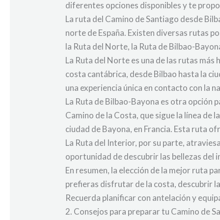
diferentes opciones disponibles y te prop
La ruta del Camino de Santiago desde Bilb
norte de España. Existen diversas rutas po
la Ruta del Norte, la Ruta de Bilbao-Bayona 
La Ruta del Norte es una de las rutas más 
costa cantábrica, desde Bilbao hasta la ci
una experiencia única en contacto con la n
La Ruta de Bilbao-Bayona es otra opción p
Camino de la Costa, que sigue la línea de la
ciudad de Bayona, en Francia. Esta ruta of
La Ruta del Interior, por su parte, atravie
oportunidad de descubrir las bellezas del in
En resumen, la elección de la mejor ruta p
prefieras disfrutar de la costa, descubrir 
Recuerda planificar con antelación y equip
2. Consejos para preparar tu Camino de S