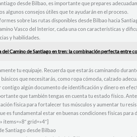
Santiago desde Bilbao, es importante que prepares adecuadam
os algunos consejos útiles que te ayudarán en el proceso.
nformes sobre las rutas disponibles desde Bilbao hacia Santi
ino Vasco del Interior, cada una con características y dificu
cias y habilidades.
a del Camino de Santiago en tren: la combinación perfecta entre 
mente tu equipaje. Recuerda que estarás caminando durante v
os básicos que necesitarás, como ropa cómoda, calzado adecua
r contigo algún documento de identificación y dinero en efec
mportante que también tengas en cuenta tu estado físico. Ant
ación física para fortalecer tus músculos y aumentar tu resi
que es fundamental estar en buenas condiciones físicas para 
» items=»8″ grid=»4″]
de Santiago desde Bilbao