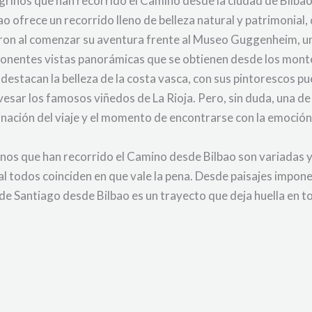
grinos que han recorrido el Camino desde la ciudad de Bilbao
o ofrece un recorrido lleno de belleza natural y patrimonia
eron al comenzar su aventura frente al Museo Guggenheim, un
ponentes vistas panorámicas que se obtienen desde los mont
destacan la belleza de la costa vasca, con sus pintorescos p
esar los famosos viñedos de La Rioja. Pero, sin duda, una de
nación del viaje y el momento de encontrarse con la emoción 
rinos que han recorrido el Camino desde Bilbao son variadas
inal todos coinciden en que vale la pena. Desde paisajes imp
 de Santiago desde Bilbao es un trayecto que deja huella en 