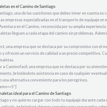
letas en el Camino de Santiago
antiago, una de las cuestiones que debes tener en cuenta es 
as empresas especializadas en el transporte de equipaje en 
Aventura en el Camino, reconocida por su amplia experiencia 
maletas lleguen a cada etapa del camino sin problemas. Ademá
ct, una empresa que se destaca por su compromiso con el me
no y ofrecen un servicio de calidad a un precio competitivo. 
 maletas.
 a Caminofacil, una empresa que se destaca por su atención a
ento, brindándote asistencia en caso de cualquier eventua
 una alternativa conveniente para los peregrinos.
tems=»5″]
aletas ideal para el Camino de Santiago
tiago y no quieres cargar con todo tu equipaje durante cada 
artículo, te brindaré algunos consejos para que puedas selec