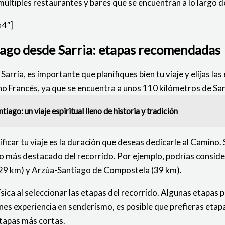
múltiples restaurantes y bares que se encuentran a lo largo d
»4″]
tiago desde Sarria: etapas recomendadas
rria, es importante que planifiques bien tu viaje y elijas las
no Francés, ya que se encuentra a unos 110 kilómetros de S
ago: un viaje espiritual lleno de historia y tradición
ficar tu viaje es la duración que deseas dedicarle al Camino. 
o más destacado del recorrido. Por ejemplo, podrías consider
(29 km) y Arzúa-Santiago de Compostela (39 km).
sica al seleccionar las etapas del recorrido. Algunas etapas
enes experiencia en senderismo, es posible que prefieras etap
etapas más cortas.