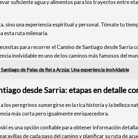
evar suficiente agua y alimentos para los trayectos entre et
, sino una experiencia espiritual y personal. Tómate tu tiem
 a esta ruta milenaria.
ecesitas para recorrer el Camino de Santiago desde Sarria con
iencia inolvidable en uno de los caminos más famosos del mu
Santiago de Palas de Rei a Arzúa: Una experiencia inolvidable
ntiago desde Sarria: etapas en detalle co
 los peregrinos sumergirse en la rica historia y la belleza na
encia más corta pero igualmente enriquecedora.
ki es una opción confiable para obtener información detalla
maravillas de cada paso del camino y planificar su ruta de ac