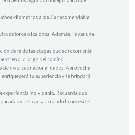
í te traemos algunos consejos para que
muchos kilómetros a pie. Es recomendable
vite dolores o lesiones. Además, llevar una
ción clara de las etapas que se recorrerán.
uentren a lo largo del camino.
os de diversas nacionalidades. Aprovecha
 enriquecerá tu experiencia y te brindará
na experiencia inolvidable. Recuerda que
r paradas y descansar cuando lo necesites.