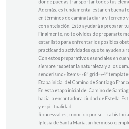
donde puedas transportar todos tus eleme
Además, es fundamental estar en buena for
en términos de caminata diaria y terreno v
con antelación. Esto ayudará a preparar tus
Finalmente, no te olvides de prepararte m
estar listo para enfrentar los posibles ob
practicando actividades que te ayuden a r
Con estos preparativos esenciales en cuen
siempre respetar la naturaleza y a los de
senderismo» items=»8″ grid=»4″ template=
Etapa inicial del Camino de Santiago Franc
En esta etapa inicial del Camino de Santia
hacia la encantadora ciudad de Estella. E
y espiritualidad.
Roncesvalles, conocido por su rica historia
Iglesia de Santa María, un hermoso ejempl