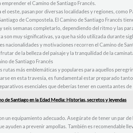
en emprender el Camino de Santiago Francés.
 el oeste, pasan por diversas localidades y regiones, como 
 en Santiago de Compostela. El Camino de Santiago Francés ti
o y seis semanas completarlo, dependiendo del ritmo y las pa
ruta son muy significativas, ya que ha sido utilizada durante 
ntes nacionalidades y motivaciones recorren el Camino de San
rutar de la belleza del paisaje y la tranquilidad de la caminat
mino de Santiago Francés
as rutas más emblemáticas y populares para aquellos peregrin
urarse en esta travesía, es fundamental estar preparado tant
preparativos esenciales que deberías tener en cuenta antes d
o de Santiago en la Edad Media: Historias, secretos y leyendas
 con un equipamiento adecuado. Asegúrate de tener un par de
ue ayuden a prevenir ampollas. También es recomendable llev