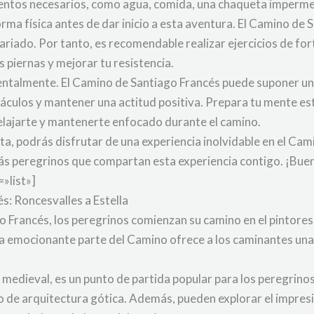
ntos necesarios, como agua, comida, una chaqueta impermeab
ma física antes de dar inicio a esta aventura. El Camino de
ariado. Por tanto, es recomendable realizar ejercicios de fo
 piernas y mejorar tu resistencia.
entalmente. El Camino de Santiago Francés puede suponer un
stáculos y mantener una actitud positiva. Prepara tu mente e
elajarte y mantenerte enfocado durante el camino.
ta, podrás disfrutar de una experiencia inolvidable en el Ca
más peregrinos que compartan esta experiencia contigo. ¡Bu
»list»]
és: Roncesvalles a Estella
go Francés, los peregrinos comienzan su camino en el pintore
sta emocionante parte del Camino ofrece a los caminantes una
 medieval, es un punto de partida popular para los peregrinos
o de arquitectura gótica. Además, pueden explorar el impre