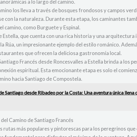
anorámicas a lo largo del camino.
amino los lleva a través de bosques frondosos y campos verde
e con la naturaleza. Durante esta etapa, los caminantes tamb
del camino, como Burguete y Espinal.
e Estella, que cuenta con una rica historia y una arquitectura
 la Rúa, un impresionante ejemplo del estilo románico. Adem
estaurantes que ofrecen la deliciosa gastronomía local.
 Santiago Francés desde Roncesvalles a Estella brinda a los p
conexión espiritual. Esta emocionante etapa es solo el comienz
amino hacia Santiago de Compostela.
 Santiago desde Ribadeo por la Costa: Una aventura única llena d
io del Camino de Santiago Francés
s rutas más populares y pintorescas para los peregrinos que 