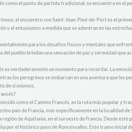
ocido como el punto de partida tradicional, se encuentra en e
rineos, el encuentro con Saint-Jean-Pied-de-Port es el prime
ión y el entusiasmo a medida que se adentran en las estrech
mentalmente para los desafíos físicos y mentales que enfrenta
ca del pueblo brindan una sensación de paz y serenidad que a
s es verdaderamente un momento para recordar. La emoción, 
tras los peregrinos se embarcan en una aventura que les perm
te de sí mismos.
rancés?
ocido como el Camino Francés, es la ruta más popular y tradi
cino país de Francia, más específicamente en la localidad de
 región de Aquitania, en el suroeste de Francia. Desde este 
paña por el histórico paso de Roncesvalles. Este tramo inicial