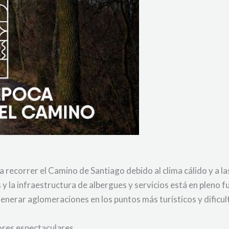
 recorrer el Camino de Santiago debido al clima cálido y a l
s y la infraestructura de albergues y servicios está en pleno
nerar aglomeraciones en los puntos más turísticos y dificul
ores espectaculares