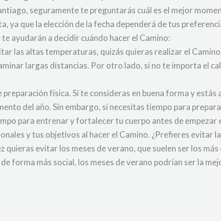
Santiago, seguramente te preguntarás cuál es el mejor mome
a, ya que la elección de la fecha dependerá de tus preferenci
te ayudarán a decidir cuándo hacer el Camino:
vitar las altas temperaturas, quizás quieras realizar el Cami
inar largas distancias. Por otro lado, si no te importa el calo
de preparación física. Si te consideras en buena forma y estás
ento del año. Sin embargo, si necesitas tiempo para prepar
iempo para entrenar y fortalecer tu cuerpo antes de empezar 
onales y tus objetivos al hacer el Camino. ¿Prefieres evitar 
z quieras evitar los meses de verano, que suelen ser los más 
 de forma más social, los meses de verano podrían ser la mejo