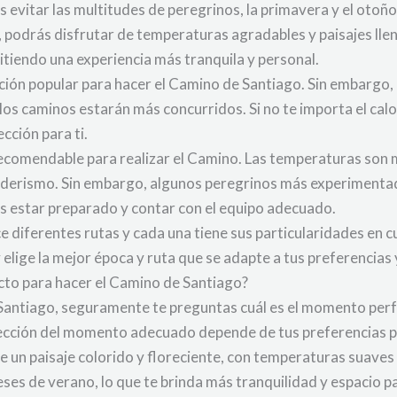
 evitar las multitudes de peregrinos, la primavera y el otoño
podrás disfrutar de temperaturas agradables y paisajes llen
iendo una experiencia más tranquila y personal.
ción popular para hacer el Camino de Santiago. Sin embargo,
os caminos estarán más concurridos. Si no te importa el calo
cción para ti.
recomendable para realizar el Camino. Las temperaturas son m
senderismo. Sin embargo, algunos peregrinos más experimenta
s estar preparado y contar con el equipo adecuado.
diferentes rutas y cada una tiene sus particularidades en cu
 y elige la mejor época y ruta que se adapte a tus preferencias
cto para hacer el Camino de Santiago?
 Santiago, seguramente te preguntas cuál es el momento per
elección del momento adecuado depende de tus preferencias pe
 un paisaje colorido y floreciente, con temperaturas suaves 
s de verano, lo que te brinda más tranquilidad y espacio par