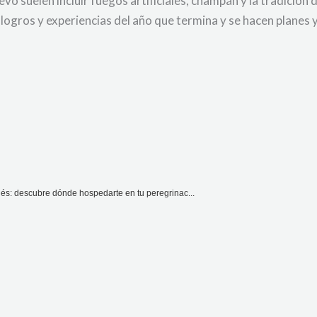
evo suelen incluir fuegos artificiales, champán y la tradición
s logros y experiencias del año que termina y se hacen planes
és: descubre dónde hospedarte en tu peregrinac...