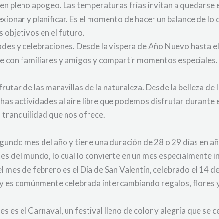
 en pleno apogeo. Las temperaturas frías invitan a quedarse 
flexionar y planificar. Es el momento de hacer un balance de l
 objetivos en el futuro.
ades y celebraciones. Desde la víspera de Año Nuevo hasta el
 con familiares y amigos y compartir momentos especiales. 
utar de las maravillas de la naturaleza. Desde la belleza de
chas actividades al aire libre que podemos disfrutar durante
a tranquilidad que nos ofrece.
egundo mes del año y tiene una duración de 28 o 29 días en año
es del mundo, lo cual lo convierte en un mes especialmente i
 mes de febrero es el Día de San Valentín, celebrado el 14 de
, y es comúnmente celebrada intercambiando regalos, flores 
s es el Carnaval, un festival lleno de color y alegría que se