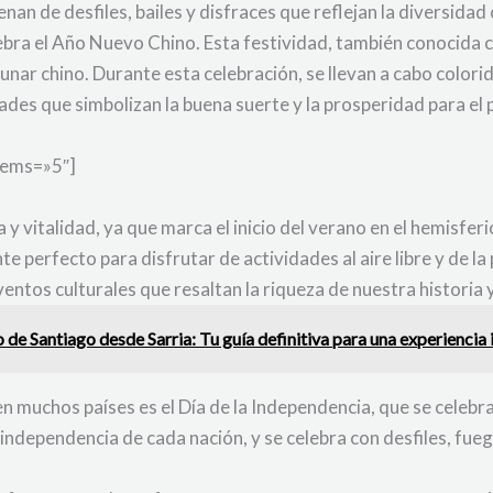
enan de desfiles, bailes y disfraces que reflejan la diversidad 
ebra el Año Nuevo Chino. Esta festividad, también conocida c
lunar chino. Durante esta celebración, se llevan a cabo colori
dades que simbolizan la buena suerte y la prosperidad para el
tems=»5″]
a y vitalidad, ya que marca el inicio del verano en el hemisfer
 perfecto para disfrutar de actividades al aire libre y de la 
entos culturales que resaltan la riqueza de nuestra historia 
de Santiago desde Sarria: Tu guía definitiva para una experiencia 
muchos países es el Día de la Independencia, que se celebra e
 independencia de cada nación, y se celebra con desfiles, fueg