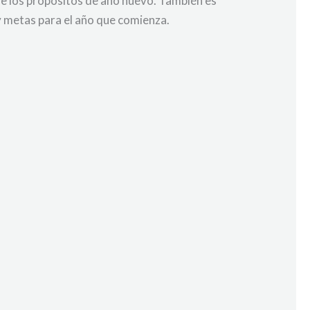
 de los propósitos de año nuevo. También es
 y metas para el año que comienza.