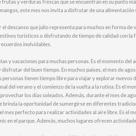
 de frutas y verduras frescas que se encuentran en su punto
 mangos, este mes nos invita a disfrutar de una alimentación 
 el descanso que julio representa para muchos en forma de
tinos turísticos o disfrutando de tiempo de calidad con la fa
recuerdos inolvidables.
elax y vacaciones para muchas personas. Es el momento del añ
 disfrutar del buen tiempo. En muchos países, el mes de ago
s personas tienen tiempo libre para viajar y explorar nuevos 
final del verano y el comienzo de la vuelta a la rutina. Es el 
y aprovechar los días soleados. Además, durante el mes de ag
e brinda la oportunidad de sumergirse en diferentes tradicio
el mes perfecto para realizar actividades al aire libre. Es e
cnic en el parque. Además, muchos lugares ofrecen actividad
.