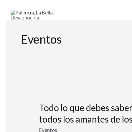
Ir
al
contenido
Eventos
Todo
lo
Todo lo que debes saber 
que
debes
todos los amantes de lo
saber
Eventos
sobre