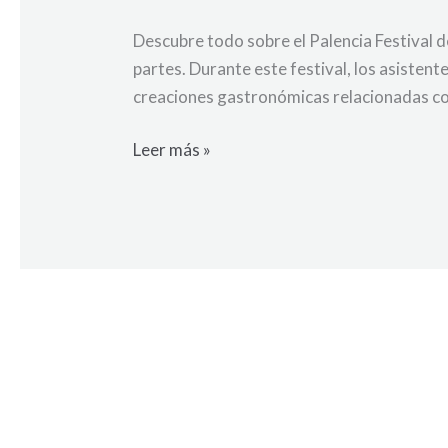
el
Descubre todo sobre el Palencia Festival de
Festival
partes. Durante este festival, los asistent
de
creaciones gastronómicas relacionadas co
la
Galleta
Leer más »
en
Palencia:
una
delicia
para
todos
los
amantes
de
los
dulces